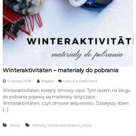
n
w
N
i
y
e
s
m
i
e
i
.
e
K
c
u
r
k
s
i
y
e
i
Winteraktivitäten – materiały do pobrania
k
g
o
o
7 lutego 2018
Magda
Leave a Comment
o
r
n
Winteraktivitäten Kolejny zimowy wpis. Tym razem na blogu
e
W
do pobrania pojawią się materiały dotyczące
p
i
e
n
Winteraktivitäten, czyli zimowe aktywności. Dzisiejszy dzień
t
t
[…]
y
e
c
r
j
a
,
,
Zima
Winter
Winteraktivitäten
zima
e
k
z
t