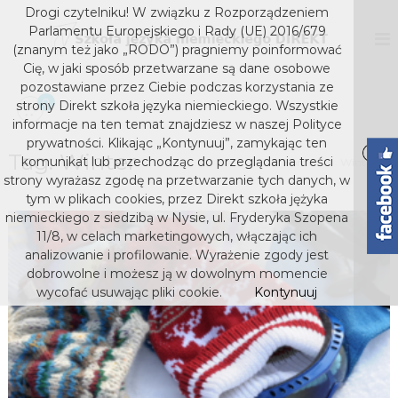
S
Drogi czytelniku! W związku z Rozporządzeniem
k
D
S
Parlamentu Europejskiego i Rady (UE) 2016/679
z
i
I
(znanym też jako „RODO”) pragniemy poinformować
k
p
Cię, w jaki sposób przetwarzane są dane osobowe
R
o
t
pozostawiane przez Ciebie podczas korzystania ze
E
ł
o
0
strony Direkt szkoła języka niemieckiego. Wszystkie
a
K
c
j
informacje na ten temat znajdziesz w naszej Polityce
T
o
ę
prywatności. Klikając „Kontynuuj”, zamykając ten
s
z
Tag:
Winter
n
komunikat lub przechodząc do przeglądania treści
Home
Winter
y
t
z
strony wyrażasz zgodę na przetwarzanie tych danych, w
k
e
k
tym w plikach cookies, przez Direkt szkoła jężyka
a
n
niemieckiego z siedzibą w Nysie, ul. Fryderyka Szopena
o
n
t
i
11/8, w celach marketingowych, włączając ich
ł
e
analizowanie i profilowanie. Wyrażenie zgody jest
a
m
dobrowolne i możesz ją w dowolnym momencie
j
i
wycofać usuwając pliki cookie.
Kontynuuj
e
ę
c
z
k
y
i
e
k
g
a
o