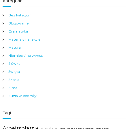
a
Kategorie
a
m
ł
y
y
Bez kategorii
m
d
c
Blogowanie
o
e
p
n
Gramatyka
o
t
b
Materiały na lekcje
r
r
u
Matura
a
m
n
Niemiecki na wynos
N
i
y
Słówka
a
s
Święta
y
.
Szkoła
Zima
Zuzia w podróży!
Tagi
Arbeitsblatt
Bildkarten