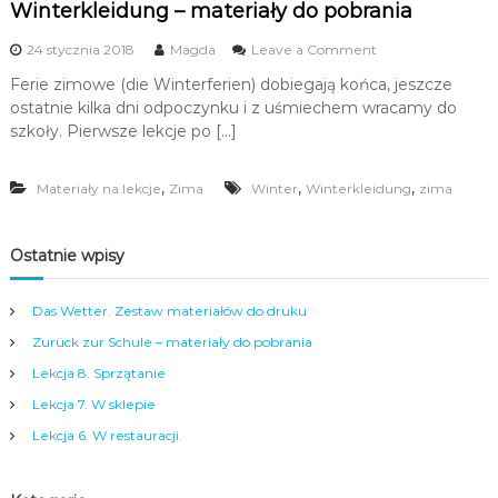
Winterkleidung – materiały do pobrania
c
n
i
i
o
24 stycznia 2018
Magda
Leave a Comment
,
a
n
m
Ferie zimowe (die Winterferien) dobiegają końca, jeszcze
W
ł
ostatnie kilka dni odpoczynku i z uśmiechem wracamy do
i
o
n
szkoły. Pierwsze lekcje po […]
d
t
z
e
i
,
,
,
Materiały na lekcje
Zima
Winter
Winterkleidung
r
zima
e
k
ż
l
y
e
Ostatnie wpisy
i
i
d
d
o
u
Das Wetter. Zestaw materiałów do druku
r
n
o
Zurück zur Schule – materiały do pobrania
g
s
–
Lekcja 8. Sprzątanie
ł
m
y
Lekcja 7. W sklepie
a
c
t
Lekcja 6. W restauracji.
h
e
w
r
s
i