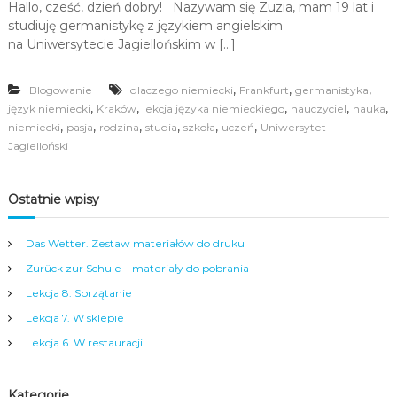
Hallo, cześć, dzień dobry! Nazywam się Zuzia, mam 19 lat i
H
studiuję germanistykę z językiem angielskim
a
l
na Uniwersytecie Jagiellońskim w […]
l
o
,
,
,
Blogowanie
dlaczego niemiecki
Frankfurt
,
germanistyka
c
,
,
,
,
,
język niemiecki
Kraków
lekcja języka niemieckiego
nauczyciel
nauka
z
,
,
,
,
,
,
niemiecki
pasja
rodzina
studia
szkoła
uczeń
Uniwersytet
e
Jagielloński
ś
ć
,
Ostatnie wpisy
d
z
i
Das Wetter. Zestaw materiałów do druku
e
ń
Zurück zur Schule – materiały do pobrania
d
Lekcja 8. Sprzątanie
o
b
Lekcja 7. W sklepie
r
Lekcja 6. W restauracji.
y
!
Kategorie