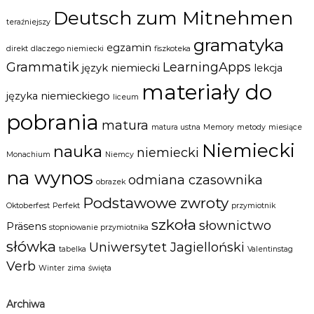
Deutsch zum Mitnehmen
teraźniejszy
gramatyka
egzamin
direkt
dlaczego niemiecki
fiszkoteka
Grammatik
LearningApps
język niemiecki
lekcja
materiały do
języka niemieckiego
liceum
pobrania
matura
matura ustna
Memory
metody
miesiące
Niemiecki
nauka
niemiecki
Monachium
Niemcy
na wynos
odmiana czasownika
obrazek
Podstawowe zwroty
Oktoberfest
Perfekt
przymiotnik
szkoła
słownictwo
Präsens
stopniowanie przymiotnika
słówka
Uniwersytet Jagielloński
tabelka
Valentinstag
Verb
Winter
zima
święta
Archiwa