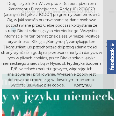
S
Drogi czytelniku! W związku z Rozporządzeniem
k
D
S
Parlamentu Europejskiego i Rady (UE) 2016/679
z
i
I
(znanym też jako „RODO”) pragniemy poinformować
k
p
Cię, w jaki sposób przetwarzane są dane osobowe
R
o
t
pozostawiane przez Ciebie podczas korzystania ze
E
ł
o
0
strony Direkt szkoła języka niemieckiego. Wszystkie
a
K
c
j
informacje na ten temat znajdziesz w naszej Polityce
T
o
ę
prywatności. Klikając „Kontynuuj”, zamykając ten
s
z
Tag:
język niemiecki
n
komunikat lub przechodząc do przeglądania treści
y
t
z
strony wyrażasz zgodę na przetwarzanie tych danych, w
k
e
k
tym w plikach cookies, przez Direkt szkoła jężyka
a
Home
język niemiecki
n
niemieckiego z siedzibą w Nysie, ul. Fryderyka Szopena
o
n
t
i
11/8, w celach marketingowych, włączając ich
ł
e
analizowanie i profilowanie. Wyrażenie zgody jest
a
m
dobrowolne i możesz ją w dowolnym momencie
j
i
wycofać usuwając pliki cookie.
Kontynuuj
e
ę
c
z
k
y
i
e
k
g
a
o