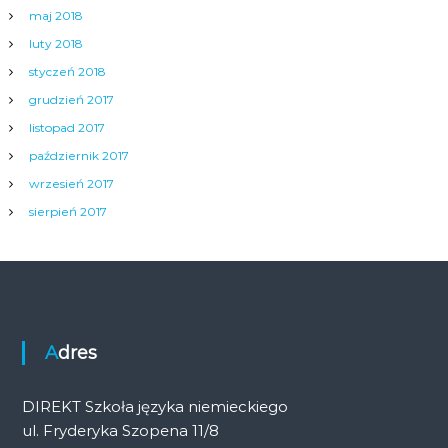
maj 2018
luty 2018
styczeń 2018
grudzień 2017
listopad 2017
październik 2017
wrzesień 2017
sierpień 2017
Adres
DIREKT Szkoła języka niemieckiego
ul. Fryderyka Szopena 11/8