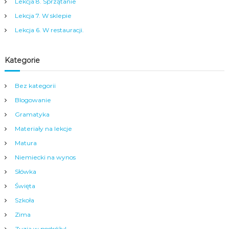
a
Lekcja 8. Sprzątanie
m
Lekcja 7. W sklepie
y
m
Lekcja 6. W restauracji.
c
e
n
Kategorie
t
r
u
Bez kategorii
m
Blogowanie
N
y
Gramatyka
s
Materiały na lekcje
y
.
Matura
Niemiecki na wynos
Słówka
Święta
Szkoła
Zima
Zuzia w podróży!