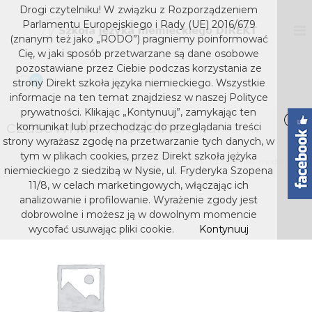
S
Drogi czytelniku! W związku z Rozporządzeniem
k
D
S
Parlamentu Europejskiego i Rady (UE) 2016/679
z
i
I
(znanym też jako „RODO”) pragniemy poinformować
k
p
Cię, w jaki sposób przetwarzane są dane osobowe
R
o
t
pozostawiane przez Ciebie podczas korzystania ze
E
ł
o
0
strony Direkt szkoła języka niemieckiego. Wszystkie
a
K
c
j
informacje na ten temat znajdziesz w naszej Polityce
T
o
ę
prywatności. Klikając „Kontynuuj”, zamykając ten
s
z
czasowniki-modalne
n
komunikat lub przechodząc do przeglądania treści
y
t
z
strony wyrażasz zgodę na przetwarzanie tych danych, w
k
e
k
tym w plikach cookies, przez Direkt szkoła jężyka
a
Home
Media
czasowniki-modalne
n
niemieckiego z siedzibą w Nysie, ul. Fryderyka Szopena
o
n
t
i
11/8, w celach marketingowych, włączając ich
ł
e
analizowanie i profilowanie. Wyrażenie zgody jest
a
m
dobrowolne i możesz ją w dowolnym momencie
j
i
wycofać usuwając pliki cookie.
Kontynuuj
e
ę
c
z
k
y
i
e
k
g
a
o