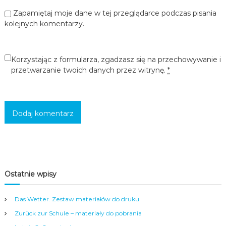
c
Zapamiętaj moje dane w tej przeglądarce podczas pisania
i
kolejnych komentarzy.
,
m
ł
o
Korzystając z formularza, zgadzasz się na przechowywanie i
d
przetwarzanie twoich danych przez witrynę.
*
z
i
e
ż
y
i
d
o
r
o
s
ł
Ostatnie wpisy
y
c
Das Wetter. Zestaw materiałów do druku
h
w
Zurück zur Schule – materiały do pobrania
s