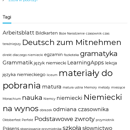
Tagi
Arbeitsblatt
Bildkarten
Boże Narodzenie
czasownik
czas
Deutsch zum Mitnehmen
teraźniejszy
gramatyka
egzamin
direkt
dlaczego niemiecki
fiszkoteka
Grammatik
LearningApps
język niemiecki
lekcja
materiały do
języka niemieckiego
liceum
pobrania
matura
matura ustna
Memory
metody
miesiące
Niemiecki
nauka
niemiecki
Monachium
Niemcy
na wynos
odmiana czasownika
obrazek
Podstawowe zwroty
Oktoberfest
Perfekt
przymiotnik
szkoła
słownictwo
Präsens
stopniowanie przymiotnika