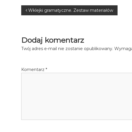
N
Wklejki gramatyczne. Zestaw materiałów
a
w
Dodaj komentarz
i
Twój adres e-mail nie zostanie opublikowany.
Wymagan
g
Komentarz
*
a
c
j
a
w