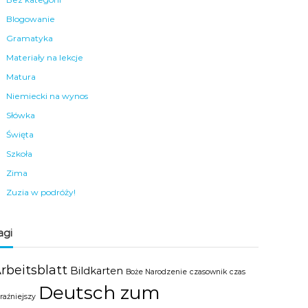
Blogowanie
Gramatyka
Materiały na lekcje
Matura
Niemiecki na wynos
Słówka
Święta
Szkoła
Zima
Zuzia w podróży!
agi
rbeitsblatt
Bildkarten
Boże Narodzenie
czasownik
czas
Deutsch zum
raźniejszy