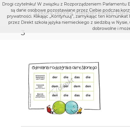
S
Drogi czytelniku! W związku z Rozporządzeniem Parlamentu E
k
są dane osobowe pozostawiane przez Ciebie podczas korzys
i
prywatności. Klikając „Kontynuuj”, zamykając ten komunikat 
p
przez Direkt szkoła jężyka niemieckiego z siedzibą w Nysie,
t
dobrowolne i może
3
o
c
o
n
t
e
n
t