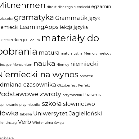
Mitnehmen
egzamin
direkt
dlaczego niemiecki
gramatyka
Grammatik
język
szkoteka
LearningApps
iemiecki
lekcja języka
materiały do
iemieckiego
liceum
pobrania
matura
matura ustna
Memory
metody
nauka
niemiecki
iesiące
Monachium
Niemcy
Niemiecki na wynos
obrazek
odmiana czasownika
Oktoberfest
Perfekt
Podstawowe zwroty
Präsens
przymiotnik
szkoła
słownictwo
topniowanie przymiotnika
słówka
Uniwersytet Jagielloński
tabelka
Verb
alentinstag
Winter
zima
święta
rchiwa