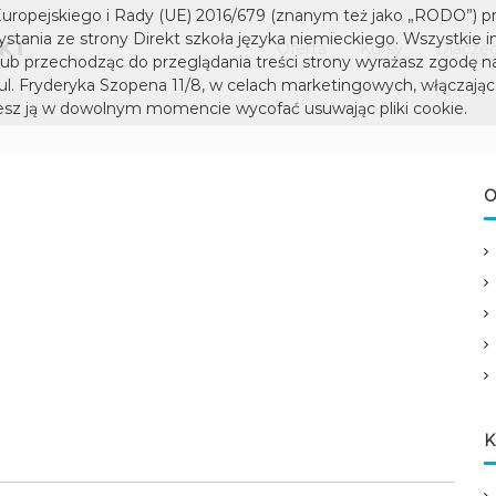
D
S
uropejskiego i Rady (UE) 2016/679 (znanym też jako „RODO”) p
I
z
tania ze strony Direkt szkoła języka niemieckiego. Wszystkie i
Oferta
Kursy
Dlaczeg
k
R
lub przechodząc do przeglądania treści strony wyrażasz zgodę n
o
 ul. Fryderyka Szopena 11/8, w celach marketingowych, włączając 
E
ł
sz ją w dowolnym momencie wycofać usuwając pliki cookie.
K
a
T
j
s
ę
z
O
z
k
y
k
o
a
ł
n
a
i
j
e
ę
m
z
i
y
e
c
k
K
k
a
i
n