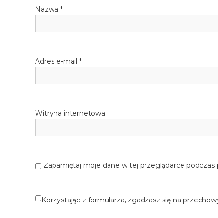
Nazwa
*
p
i
s
Adres e-mail
*
u
Witryna internetowa
Zapamiętaj moje dane w tej przeglądarce podczas 
Korzystając z formularza, zgadzasz się na przechow