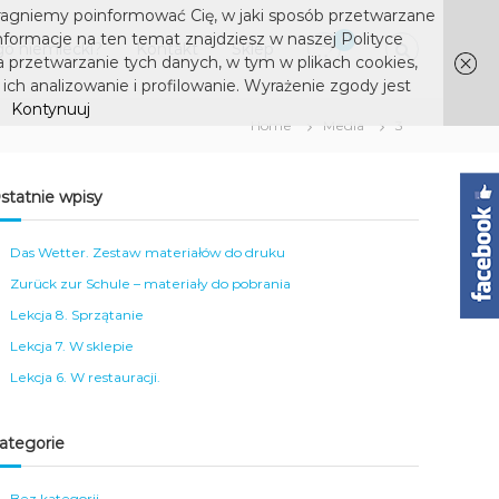
ragniemy poinformować Cię, w jaki sposób przetwarzane
nformacje na ten temat znajdziesz w naszej Polityce
0
o niemiecki?
Kontakt
Sklep
a przetwarzanie tych danych, w tym w plikach cookies,
ich analizowanie i profilowanie. Wyrażenie zgody jest
Kontynuuj
Home
Media
3
statnie wpisy
Das Wetter. Zestaw materiałów do druku
Zurück zur Schule – materiały do pobrania
Lekcja 8. Sprzątanie
Lekcja 7. W sklepie
Lekcja 6. W restauracji.
ategorie
Bez kategorii