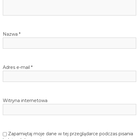
a
j
ę
z
w
y
k
p
a
Nazwa
*
n
i
i
e
m
s
i
e
Adres e-mail
*
c
u
k
i
e
g
o
Witryna internetowa
d
l
a
d
z
i
Zapamiętaj moje dane w tej przeglądarce podczas pisania
e