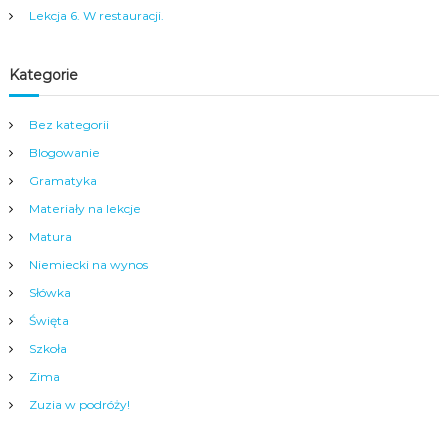
a
Lekcja 6. W restauracji.
m
y
m
c
Kategorie
e
n
Bez kategorii
t
r
Blogowanie
u
Gramatyka
m
N
Materiały na lekcje
y
s
Matura
y
Niemiecki na wynos
.
Słówka
Święta
Szkoła
Zima
Zuzia w podróży!