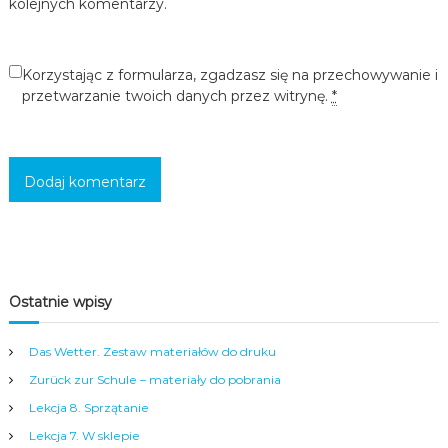
kolejnych komentarzy.
c
i
,
m
Korzystając z formularza, zgadzasz się na przechowywanie i
ł
przetwarzanie twoich danych przez witrynę.
*
o
d
z
i
e
ż
y
i
d
o
r
Ostatnie wpisy
o
s
ł
Das Wetter. Zestaw materiałów do druku
y
c
Zurück zur Schule – materiały do pobrania
h
Lekcja 8. Sprzątanie
w
s
Lekcja 7. W sklepie