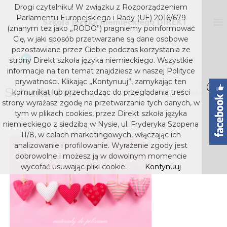
S
Drogi czytelniku! W związku z Rozporządzeniem
k
D
S
Parlamentu Europejskiego i Rady (UE) 2016/679
z
i
I
(znanym też jako „RODO”) pragniemy poinformować
k
p
Cię, w jaki sposób przetwarzane są dane osobowe
R
o
t
pozostawiane przez Ciebie podczas korzystania ze
E
ł
o
0
strony Direkt szkoła języka niemieckiego. Wszystkie
a
K
c
j
informacje na ten temat znajdziesz w naszej Polityce
T
o
ę
prywatności. Klikając „Kontynuuj”, zamykając ten
s
z
Schulfacher
n
komunikat lub przechodząc do przeglądania treści
Home
Media
Schulfacher
y
t
z
strony wyrażasz zgodę na przetwarzanie tych danych, w
k
e
k
tym w plikach cookies, przez Direkt szkoła jężyka
a
n
niemieckiego z siedzibą w Nysie, ul. Fryderyka Szopena
o
n
t
i
11/8, w celach marketingowych, włączając ich
ł
e
analizowanie i profilowanie. Wyrażenie zgody jest
a
m
dobrowolne i możesz ją w dowolnym momencie
j
i
wycofać usuwając pliki cookie.
Kontynuuj
e
ę
c
z
k
y
i
e
k
g
a
o