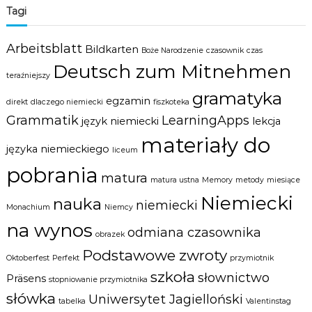
Tagi
Arbeitsblatt
Bildkarten
Boże Narodzenie
czasownik
czas
Deutsch zum Mitnehmen
teraźniejszy
gramatyka
egzamin
direkt
dlaczego niemiecki
fiszkoteka
Grammatik
LearningApps
język niemiecki
lekcja
materiały do
języka niemieckiego
liceum
pobrania
matura
matura ustna
Memory
metody
miesiące
Niemiecki
nauka
niemiecki
Monachium
Niemcy
na wynos
odmiana czasownika
obrazek
Podstawowe zwroty
Oktoberfest
Perfekt
przymiotnik
szkoła
słownictwo
Präsens
stopniowanie przymiotnika
słówka
Uniwersytet Jagielloński
tabelka
Valentinstag