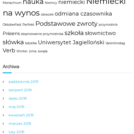
Niemiecki
nauka
niemiecki
Monachium
Niemcy
na wynos
odmiana czasownika
obrazek
Podstawowe zwroty
Oktoberfest
Perfekt
przymiotnik
szkoła
słownictwo
Präsens
stopniowanie przymiotnika
słówka
Uniwersytet Jagielloński
tabelka
Valentinstag
Verb
Winter
zima
święta
Archiwa
październik 2019
sierpień 2019
lipiec 2019
maj 2019
kwiecień 2019
marzec 2019
luty 2019