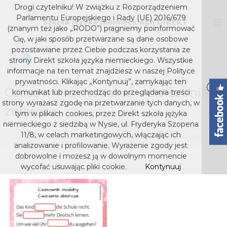
S
Drogi czytelniku! W związku z Rozporządzeniem
k
D
S
Parlamentu Europejskiego i Rady (UE) 2016/679
z
i
I
(znanym też jako „RODO”) pragniemy poinformować
k
p
Cię, w jaki sposób przetwarzane są dane osobowe
R
o
t
pozostawiane przez Ciebie podczas korzystania ze
E
ł
o
0
strony Direkt szkoła języka niemieckiego. Wszystkie
a
K
c
j
informacje na ten temat znajdziesz w naszej Polityce
T
o
ę
prywatności. Klikając „Kontynuuj”, zamykając ten
s
z
Czasowniki modalne – ćwiczenia
n
komunikat lub przechodząc do przeglądania treści
y
t
z
strony wyrażasz zgodę na przetwarzanie tych danych, w
k
zbiorcze
e
k
tym w plikach cookies, przez Direkt szkoła jężyka
a
n
niemieckiego z siedzibą w Nysie, ul. Fryderyka Szopena
o
n
t
i
11/8, w celach marketingowych, włączając ich
Home
Media
Czasowniki modalne – ćwiczenia zbiorcze
ł
e
analizowanie i profilowanie. Wyrażenie zgody jest
a
m
dobrowolne i możesz ją w dowolnym momencie
j
i
wycofać usuwając pliki cookie.
Kontynuuj
e
ę
c
z
k
y
i
e
k
g
a
o