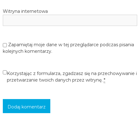
c
Witryna internetowa
i
,
m
ł
o
d
Zapamiętaj moje dane w tej przeglądarce podczas pisania
z
i
kolejnych komentarzy.
e
ż
y
i
Korzystając z formularza, zgadzasz się na przechowywanie i
d
przetwarzanie twoich danych przez witrynę.
*
o
r
o
s
ł
y
c
h
w
s