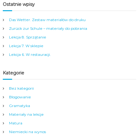
a
Ostatnie wpisy
m
y
m
Das Wetter. Zestaw materiałów do druku
c
e
Zurück zur Schule – materiały do pobrania
n
Lekcja 8. Sprzątanie
t
r
Lekcja 7. W sklepie
u
Lekcja 6. W restauracji.
m
N
y
Kategorie
s
y
.
Bez kategorii
Blogowanie
Gramatyka
Materiały na lekcje
Matura
Niemiecki na wynos