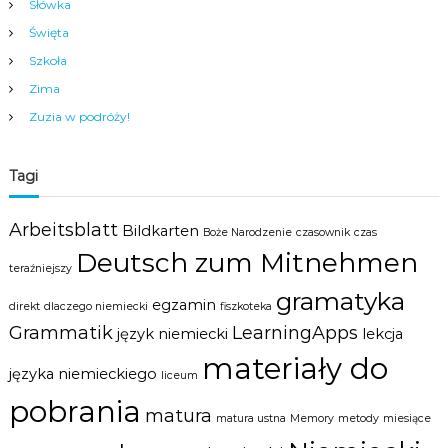
Słówka
Święta
Szkoła
Zima
Zuzia w podróży!
Tagi
Arbeitsblatt
Bildkarten
Boże Narodzenie
czasownik
czas
Deutsch zum Mitnehmen
teraźniejszy
gramatyka
egzamin
direkt
dlaczego niemiecki
fiszkoteka
Grammatik
LearningApps
język niemiecki
lekcja
materiały do
języka niemieckiego
liceum
pobrania
matura
matura ustna
Memory
metody
miesiące