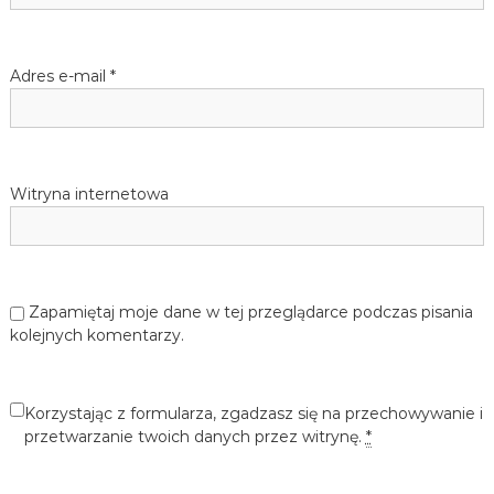
i
j
ę
s
z
Adres e-mail
*
y
k
u
a
n
i
e
Witryna internetowa
m
i
e
c
k
i
Zapamiętaj moje dane w tej przeglądarce podczas pisania
e
kolejnych komentarzy.
g
o
d
l
Korzystając z formularza, zgadzasz się na przechowywanie i
a
d
przetwarzanie twoich danych przez witrynę.
*
z
i
e