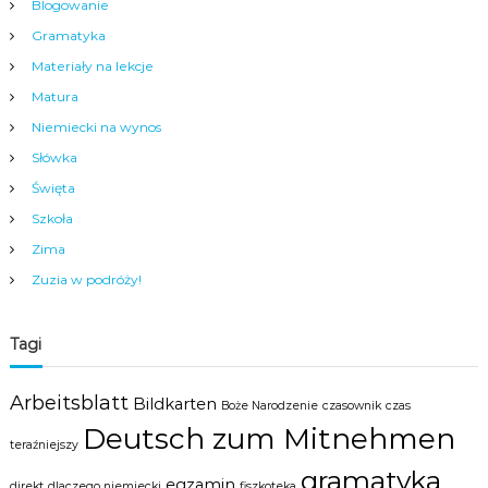
a
Blogowanie
m
Gramatyka
y
m
Materiały na lekcje
c
Matura
e
n
Niemiecki na wynos
t
Słówka
r
u
Święta
m
N
Szkoła
y
Zima
s
y
Zuzia w podróży!
.
Tagi
Arbeitsblatt
Bildkarten
Boże Narodzenie
czasownik
czas
Deutsch zum Mitnehmen
teraźniejszy
gramatyka
egzamin
direkt
dlaczego niemiecki
fiszkoteka