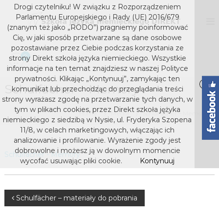
S
Drogi czytelniku! W związku z Rozporządzeniem
k
D
S
Parlamentu Europejskiego i Rady (UE) 2016/679
z
i
I
(znanym też jako „RODO”) pragniemy poinformować
k
p
Cię, w jaki sposób przetwarzane są dane osobowe
R
o
t
pozostawiane przez Ciebie podczas korzystania ze
E
ł
o
0
strony Direkt szkoła języka niemieckiego. Wszystkie
a
K
c
j
informacje na ten temat znajdziesz w naszej Polityce
T
o
ę
prywatności. Klikając „Kontynuuj”, zamykając ten
s
z
Schulfächer – Memory
n
komunikat lub przechodząc do przeglądania treści
y
t
z
strony wyrażasz zgodę na przetwarzanie tych danych, w
k
e
k
tym w plikach cookies, przez Direkt szkoła jężyka
a
Home
Media
Schulfächer – Memory
n
niemieckiego z siedzibą w Nysie, ul. Fryderyka Szopena
o
n
t
i
11/8, w celach marketingowych, włączając ich
ł
e
analizowanie i profilowanie. Wyrażenie zgody jest
a
m
dobrowolne i możesz ją w dowolnym momencie
Schulfächer - Memory
j
i
wycofać usuwając pliki cookie.
Kontynuuj
e
ę
c
z
k
y
i
N
Schulfächer – materiały do pobrania
e
k
g
a
o