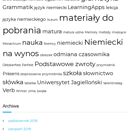
Grammatik
LearningApps
język niemiecki
lekcja
materiały do
języka niemieckiego
liceum
pobrania
matura
matura ustna
Memory
metody
miesiące
Niemiecki
nauka
niemiecki
Monachium
Niemcy
na wynos
odmiana czasownika
obrazek
Podstawowe zwroty
Oktoberfest
Perfekt
przymiotnik
szkoła
słownictwo
Präsens
stopniowanie przymiotnika
słówka
Uniwersytet Jagielloński
tabelka
Valentinstag
Verb
Winter
zima
święta
Archiwa
październik 2019
sierpień 2019