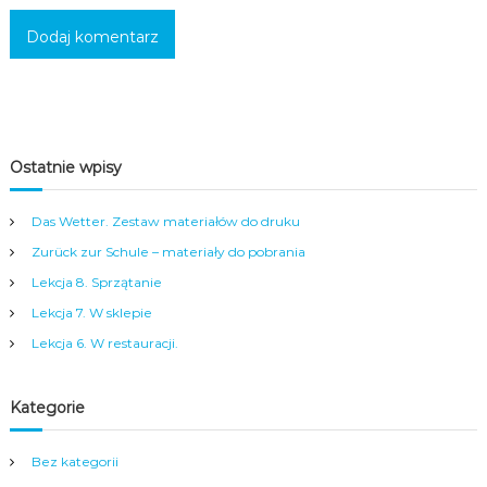
c
i
,
m
ł
o
d
z
Ostatnie wpisy
i
e
ż
Das Wetter. Zestaw materiałów do druku
y
Zurück zur Schule – materiały do pobrania
i
d
Lekcja 8. Sprzątanie
o
r
Lekcja 7. W sklepie
o
Lekcja 6. W restauracji.
s
ł
y
Kategorie
c
h
w
Bez kategorii
s