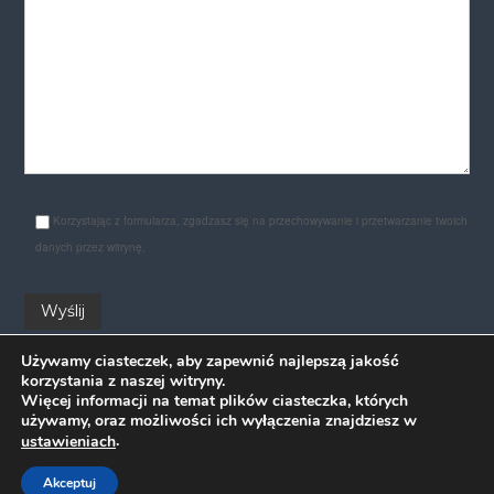
Korzystając z formularza, zgadzasz się na przechowywanie i przetwarzanie twoich
danych przez witrynę.
Używamy ciasteczek, aby zapewnić najlepszą jakość
korzystania z naszej witryny.
Więcej informacji na temat plików ciasteczka, których
używamy, oraz możliwości ich wyłączenia znajdziesz w
.
ustawieniach
Copyright © 2026
DIREKT szkoła języka niemieckiego
All rights
Akceptuj
reserved. Theme:
Flash
by ThemeGrill. Powered by
WordPress