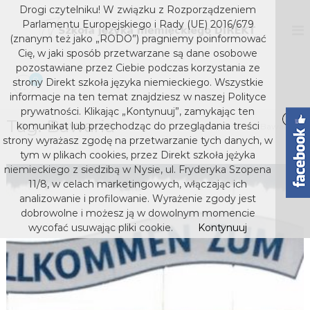
S
Drogi czytelniku! W związku z Rozporządzeniem
k
D
S
Parlamentu Europejskiego i Rady (UE) 2016/679
z
i
I
(znanym też jako „RODO”) pragniemy poinformować
k
p
Cię, w jaki sposób przetwarzane są dane osobowe
R
o
t
pozostawiane przez Ciebie podczas korzystania ze
E
ł
o
0
strony Direkt szkoła języka niemieckiego. Wszystkie
a
K
c
j
informacje na ten temat znajdziesz w naszej Polityce
T
o
ę
prywatności. Klikając „Kontynuuj”, zamykając ten
s
z
Tag:
Bawaria
n
komunikat lub przechodząc do przeglądania treści
Home
Bawaria
y
t
z
strony wyrażasz zgodę na przetwarzanie tych danych, w
k
e
k
tym w plikach cookies, przez Direkt szkoła jężyka
a
n
niemieckiego z siedzibą w Nysie, ul. Fryderyka Szopena
o
n
t
i
11/8, w celach marketingowych, włączając ich
ł
e
analizowanie i profilowanie. Wyrażenie zgody jest
a
m
dobrowolne i możesz ją w dowolnym momencie
j
i
wycofać usuwając pliki cookie.
Kontynuuj
e
ę
c
z
k
y
i
e
k
g
a
o