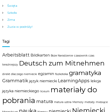
c
Święta
i
Szkoła
,
m
Zima
ł
o
Zuzia w podróży!
d
z
i
Tagi
e
ż
y
Arbeitsblatt
Bildkarten
Boże Narodzenie
czasownik
czas
i
Deutsch zum Mitnehmen
d
teraźniejszy
o
gramatyka
r
egzamin
direkt
dlaczego niemiecki
fiszkoteka
o
Grammatik
LearningApps
s
język niemiecki
lekcja
ł
materiały do
y
języka niemieckiego
liceum
c
pobrania
h
matura
matura ustna
Memory
metody
miesiące
w
s
Niemiecki
nauka
niemiecki
Monachium
Niemcy