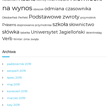
a
m
na wynos
odmiana czasownika
y
obrazek
m
Podstawowe zwroty
c
Oktoberfest
Perfekt
przymiotnik
e
szkoła
słownictwo
Präsens
stopniowanie przymiotnika
n
słówka
t
Uniwersytet Jagielloński
tabelka
Valentinstag
r
Verb
u
Winter
zima
święta
m
N
Archiwa
y
s
y
październik 2019
.
sierpień 2019
lipiec 2019
maj 2019
kwiecień 2019
marzec 2019
luty 2019