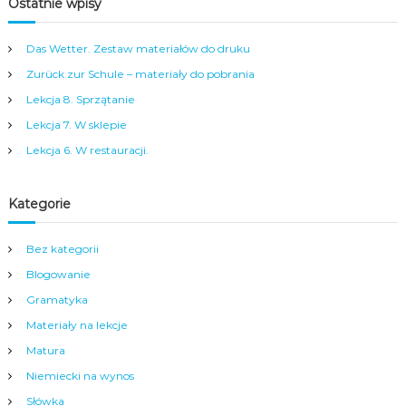
Ostatnie wpisy
j
s
ę
t
z
w
Das Wetter. Zestaw materiałów do druku
y
j
Zurück zur Schule – materiały do pobrania
k
e
a
d
Lekcja 8. Sprzątanie
n
n
Lekcja 7. W sklepie
i
ą
e
m
Lekcja 6. W restauracji.
m
i
i
n
e
u
Kategorie
c
t
k
ę
i
!
Bez kategorii
e
g
Blogowanie
o
Gramatyka
d
l
Materiały na lekcje
a
Matura
d
z
Niemiecki na wynos
i
Słówka
e