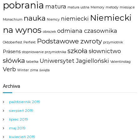
a
pobrania
matura
m
matura ustna
Memory
metody
miesiące
y
Niemiecki
nauka
m
niemiecki
Monachium
Niemcy
c
na wynos
e
odmiana czasownika
obrazek
n
t
Podstawowe zwroty
Oktoberfest
Perfekt
przymiotnik
r
szkoła
słownictwo
u
Präsens
stopniowanie przymiotnika
m
słówka
Uniwersytet Jagielloński
N
tabelka
Valentinstag
y
Verb
Winter
zima
święta
s
y
.
Archiwa
październik 2019
sierpień 2019
lipiec 2019
maj 2019
kwiecień 2019