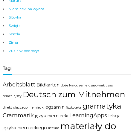
Matura
c
c
Niemiecki na wynos
i
k
,
i
Słówka
m
m
Święta
ł
o
Szkoła
d
Zima
z
i
Zuzia w podróży!
e
ż
y
Tagi
i
d
o
Arbeitsblatt
Bildkarten
r
Boże Narodzenie
czasownik
czas
o
Deutsch zum Mitnehmen
s
teraźniejszy
ł
gramatyka
egzamin
y
direkt
dlaczego niemiecki
fiszkoteka
c
Grammatik
LearningApps
język niemiecki
lekcja
h
materiały do
w
języka niemieckiego
liceum
s