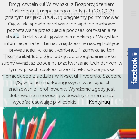
S
Drogi czytelniku! W związku z Rozporządzeniem
k
D
S
Parlamentu Europejskiego i Rady (UE) 2016/679
z
i
I
(znanym też jako „RODO”) pragniemy poinformować
k
p
Cię, w jaki sposób przetwarzane są dane osobowe
R
o
t
pozostawiane przez Ciebie podczas korzystania ze
E
ł
o
0
strony Direkt szkoła języka niemieckiego. Wszystkie
a
K
c
j
informacje na ten temat znajdziesz w naszej Polityce
T
o
ę
prywatności. Klikając „Kontynuuj”, zamykając ten
s
z
Tag:
Futru II
n
komunikat lub przechodząc do przeglądania treści
Home
Futru II
y
t
z
strony wyrażasz zgodę na przetwarzanie tych danych, w
k
e
k
tym w plikach cookies, przez Direkt szkoła jężyka
a
n
niemieckiego z siedzibą w Nysie, ul. Fryderyka Szopena
o
n
t
i
11/8, w celach marketingowych, włączając ich
ł
e
analizowanie i profilowanie. Wyrażenie zgody jest
a
m
dobrowolne i możesz ją w dowolnym momencie
j
i
wycofać usuwając pliki cookie.
Kontynuuj
e
ę
c
z
k
y
i
e
k
g
a
o