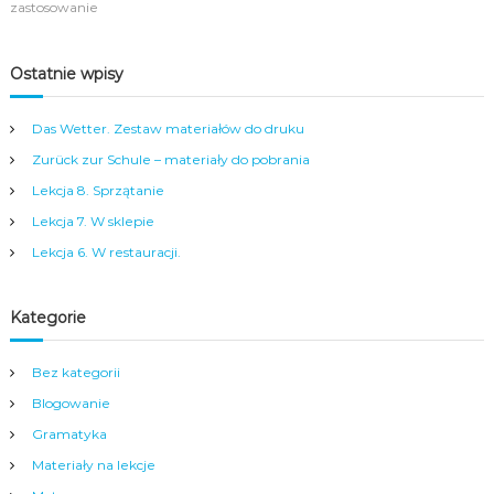
zastosowanie
j
a
ę
t
z
k
Ostatnie wpisy
y
a
k
o
a
c
Das Wetter. Zestaw materiałów do druku
n
z
i
a
Zurück zur Schule – materiały do pobrania
e
s
Lekcja 8. Sprzątanie
m
a
i
c
Lekcja 7. W sklepie
e
h
Lekcja 6. W restauracji.
c
w
k
j
i
ę
e
z
Kategorie
g
y
o
k
Bez kategorii
d
u
l
n
Blogowanie
a
i
d
Gramatyka
e
z
m
Materiały na lekcje
i
i
e
e