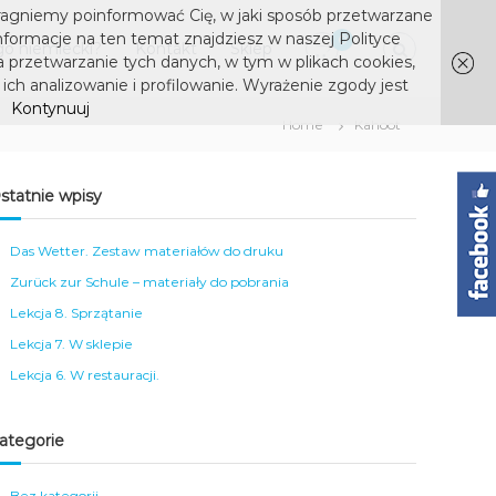
ragniemy poinformować Cię, w jaki sposób przetwarzane
nformacje na ten temat znajdziesz w naszej Polityce
0
o niemiecki?
Kontakt
Sklep
a przetwarzanie tych danych, w tym w plikach cookies,
ich analizowanie i profilowanie. Wyrażenie zgody jest
Kontynuuj
Home
Kahoot
statnie wpisy
Das Wetter. Zestaw materiałów do druku
Zurück zur Schule – materiały do pobrania
Lekcja 8. Sprzątanie
Lekcja 7. W sklepie
Lekcja 6. W restauracji.
ategorie
Bez kategorii