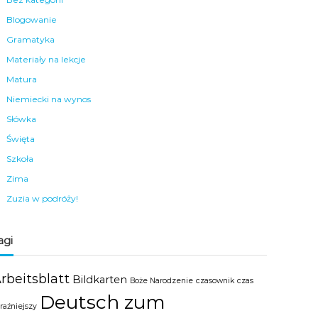
Blogowanie
Gramatyka
Materiały na lekcje
Matura
Niemiecki na wynos
Słówka
Święta
Szkoła
Zima
Zuzia w podróży!
agi
rbeitsblatt
Bildkarten
Boże Narodzenie
czasownik
czas
Deutsch zum
raźniejszy