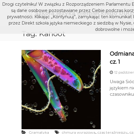
S
Drogi czytelniku! W związku z Rozporządzeniem Parlamentu E
k
są dane osobowe pozostawiane przez Ciebie podczas korzys
i
prywatności. Klikając „Kontynuuj”, zamykając ten komunikat 
p
przez Direkt szkoła jężyka niemieckiego z siedzibą w Nysie,
t
dobrowolne i może
Tag:
Kahoot
o
c
o
n
Odmiana 
t
cz. 1
e
n
12 paździe
t
Uwaga Siódm
językiem n
czasowniku 
,
,
Gramatyka
chmura wyrazowa
czas teraźniejszy
cz