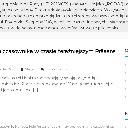
D
S
uropejskiego i Rady (UE) 2016/679 (znanym też jako „RODO”) p
I
z
tania ze strony Direkt szkoła języka niemieckiego. Wszystkie i
Oferta
Kursy
Dlaczeg
k
R
lub przechodząc do przeglądania treści strony wyrażasz zgodę n
o
 ul. Fryderyka Szopena 11/8, w celach marketingowych, włączając 
E
ł
sz ją w dowolnym momencie wycofać usuwając pliki cookie.
K
a
T
j
s
ę
z
O
czasownika w czasie teraźniejszym Präsens
z
k
y
k
o
a
d
rnika 2017
Magda
3 komentarze
ł
o
n
a
oklasiści i inni rozpoczynający swoją przygodę z
O
i
iemieckim. Poniżej przedstawiam Wam garść informacji o
j
d
e
m
i jego odmianie […]
ę
m
i
z
i
a
y
e
n
a
c
k
K
c
k
a
z
i
n
a
,
,
,
,
,
asownik
Kahoot
koło fortuny
LearningApps
odmiana czasownika