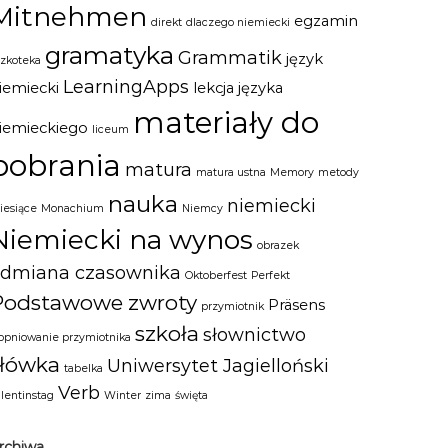
Mitnehmen
egzamin
direkt
dlaczego niemiecki
gramatyka
Grammatik
język
szkoteka
LearningApps
iemiecki
lekcja języka
materiały do
iemieckiego
liceum
pobrania
matura
matura ustna
Memory
metody
nauka
niemiecki
iesiące
Monachium
Niemcy
Niemiecki na wynos
obrazek
odmiana czasownika
Oktoberfest
Perfekt
Podstawowe zwroty
Präsens
przymiotnik
szkoła
słownictwo
topniowanie przymiotnika
słówka
Uniwersytet Jagielloński
tabelka
Verb
alentinstag
Winter
zima
święta
rchiwa