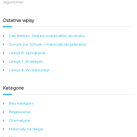
Jagielloński
j
ś
ę
ć
z
,
Ostatnie wpisy
y
d
k
z
a
i
Das Wetter. Zestaw materiałów do druku
n
e
i
ń
Zurück zur Schule – materiały do pobrania
e
d
Lekcja 8. Sprzątanie
m
o
i
b
Lekcja 7. W sklepie
e
r
Lekcja 6. W restauracji.
c
y
k
!
i
e
Kategorie
g
o
Bez kategorii
d
l
Blogowanie
a
d
Gramatyka
z
Materiały na lekcje
i
e