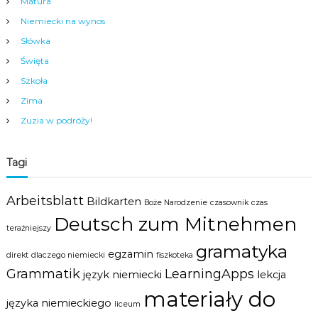
Matura
c
Niemiecki na wynos
i
,
Słówka
m
Święta
ł
o
Szkoła
d
Zima
z
i
Zuzia w podróży!
e
ż
y
Tagi
i
d
o
Arbeitsblatt
Bildkarten
r
Boże Narodzenie
czasownik
czas
o
Deutsch zum Mitnehmen
s
teraźniejszy
ł
gramatyka
egzamin
y
direkt
dlaczego niemiecki
fiszkoteka
c
Grammatik
LearningApps
język niemiecki
lekcja
h
materiały do
w
języka niemieckiego
liceum
s