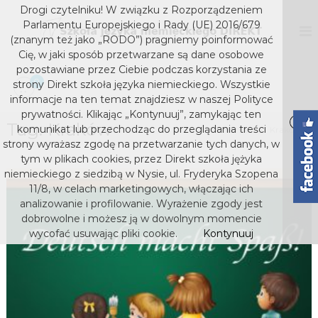
S
Drogi czytelniku! W związku z Rozporządzeniem
k
D
S
Parlamentu Europejskiego i Rady (UE) 2016/679
z
i
I
(znanym też jako „RODO”) pragniemy poinformować
k
p
Cię, w jaki sposób przetwarzane są dane osobowe
R
o
t
pozostawiane przez Ciebie podczas korzystania ze
E
ł
o
0
strony Direkt szkoła języka niemieckiego. Wszystkie
a
K
c
j
informacje na ten temat znajdziesz w naszej Polityce
T
o
ę
prywatności. Klikając „Kontynuuj”, zamykając ten
s
z
Tag:
Kraków
n
komunikat lub przechodząc do przeglądania treści
Home
Kraków
y
t
z
strony wyrażasz zgodę na przetwarzanie tych danych, w
k
e
k
tym w plikach cookies, przez Direkt szkoła jężyka
a
n
niemieckiego z siedzibą w Nysie, ul. Fryderyka Szopena
o
n
t
i
11/8, w celach marketingowych, włączając ich
ł
e
analizowanie i profilowanie. Wyrażenie zgody jest
a
m
dobrowolne i możesz ją w dowolnym momencie
j
i
wycofać usuwając pliki cookie.
Kontynuuj
e
ę
c
z
k
y
i
e
k
g
a
o