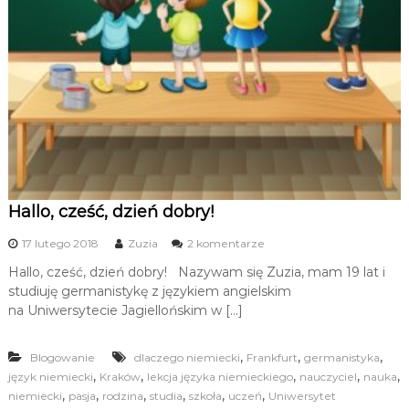
n
w
N
i
y
e
s
m
i
e
i
.
e
K
c
u
r
k
s
i
y
e
i
Hallo, cześć, dzień dobry!
k
g
o
d
17 lutego 2018
Zuzia
2 komentarze
o
r
o
Hallo, cześć, dzień dobry! Nazywam się Zuzia, mam 19 lat i
e
H
studiuję germanistykę z językiem angielskim
p
a
e
l
na Uniwersytecie Jagiellońskim w […]
t
l
y
o
,
,
,
c
Blogowanie
dlaczego niemiecki
Frankfurt
,
germanistyka
j
c
,
,
,
,
,
język niemiecki
Kraków
lekcja języka niemieckiego
nauczyciel
nauka
e
z
,
,
,
,
,
,
niemiecki
pasja
rodzina
studia
szkoła
uczeń
Uniwersytet
z
e