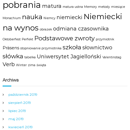
a
pobrania
matura
m
matura ustna
Memory
metody
miesiące
y
Niemiecki
nauka
m
niemiecki
Monachium
Niemcy
c
na wynos
e
odmiana czasownika
obrazek
n
t
Podstawowe zwroty
Oktoberfest
Perfekt
przymiotnik
r
szkoła
słownictwo
u
Präsens
stopniowanie przymiotnika
m
słówka
Uniwersytet Jagielloński
N
tabelka
Valentinstag
y
Verb
Winter
zima
święta
s
y
.
Archiwa
październik 2019
sierpień 2019
lipiec 2019
maj 2019
kwiecień 2019