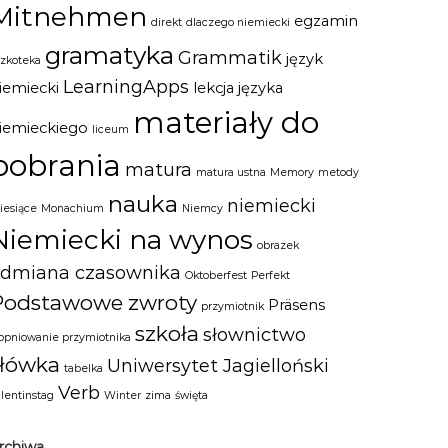
Mitnehmen
egzamin
direkt
dlaczego niemiecki
gramatyka
Grammatik
język
szkoteka
LearningApps
iemiecki
lekcja języka
materiały do
iemieckiego
liceum
pobrania
matura
matura ustna
Memory
metody
nauka
niemiecki
iesiące
Monachium
Niemcy
Niemiecki na wynos
obrazek
odmiana czasownika
Oktoberfest
Perfekt
Podstawowe zwroty
Präsens
przymiotnik
szkoła
słownictwo
topniowanie przymiotnika
słówka
Uniwersytet Jagielloński
tabelka
Verb
alentinstag
Winter
zima
święta
rchiwa