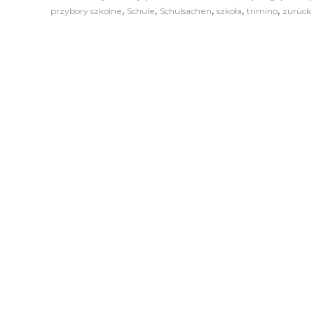
,
,
,
,
,
przybory szkolne
Schule
Schulsachen
szkoła
trimino
zurück 