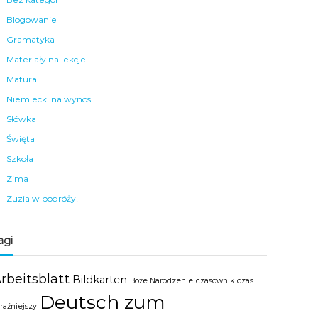
Blogowanie
Gramatyka
Materiały na lekcje
Matura
Niemiecki na wynos
Słówka
Święta
Szkoła
Zima
Zuzia w podróży!
agi
rbeitsblatt
Bildkarten
Boże Narodzenie
czasownik
czas
Deutsch zum
raźniejszy