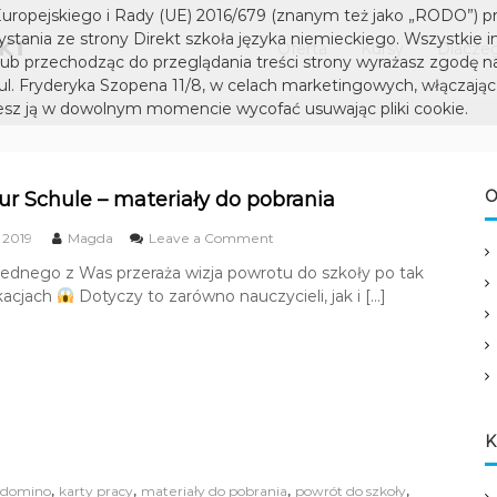
D
S
uropejskiego i Rady (UE) 2016/679 (znanym też jako „RODO”) p
I
z
tania ze strony Direkt szkoła języka niemieckiego. Wszystkie i
Oferta
Kursy
Dlaczeg
k
R
lub przechodząc do przeglądania treści strony wyrażasz zgodę n
o
 ul. Fryderyka Szopena 11/8, w celach marketingowych, włączając 
E
ł
sz ją w dowolnym momencie wycofać usuwając pliki cookie.
K
a
T
j
s
ę
z
O
ur Schule – materiały do pobrania
z
k
y
o
 2019
Magda
Leave a Comment
k
o
n
a
ednego z Was przeraża wizja powrotu do szkoły po tak
ł
Z
n
kacjach
Dotyczy to zarówno nauczycieli, jak i […]
u
a
i
r
j
e
ü
ę
c
m
k
z
i
z
y
e
u
c
k
r
K
k
S
a
i
c
n
,
,
,
,
domino
karty pracy
materiały do pobrania
powrót do szkoły
h