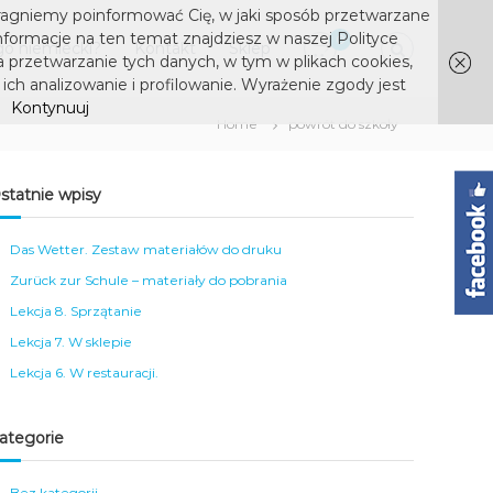
ragniemy poinformować Cię, w jaki sposób przetwarzane
nformacje na ten temat znajdziesz w naszej Polityce
0
o niemiecki?
Kontakt
Sklep
a przetwarzanie tych danych, w tym w plikach cookies,
ich analizowanie i profilowanie. Wyrażenie zgody jest
Kontynuuj
Home
powrót do szkoły
statnie wpisy
Das Wetter. Zestaw materiałów do druku
Zurück zur Schule – materiały do pobrania
Lekcja 8. Sprzątanie
Lekcja 7. W sklepie
Lekcja 6. W restauracji.
ategorie
Bez kategorii