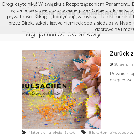
S
Drogi czytelniku! W związku z Rozporządzeniem Parlamentu E
k
są dane osobowe pozostawiane przez Ciebie podczas korzys
i
prywatności. Klikając „Kontynuuj”, zamykając ten komunikat 
p
przez Direkt szkoła jężyka niemieckiego z siedzibą w Nysie,
t
dobrowolne i może
Tag:
powrót do szkoły
o
c
o
n
Zurück z
t
28 sierpnia
e
n
Pewnie niej
t
długich wa
,
,
,
,
Materiały na lekcje
Szkoła
Bildkarten
bingo
doble