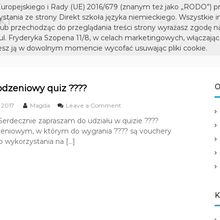
D
S
uropejskiego i Rady (UE) 2016/679 (znanym też jako „RODO”) p
I
z
tania ze strony Direkt szkoła języka niemieckiego. Wszystkie i
Oferta
Kursy
Dlaczeg
k
R
lub przechodząc do przeglądania treści strony wyrażasz zgodę n
o
 ul. Fryderyka Szopena 11/8, w celach marketingowych, włączając 
E
ł
sz ją w dowolnym momencie wycofać usuwając pliki cookie.
K
a
T
j
s
ę
z
O
dzeniowy quiz ????
z
k
y
o
 2017
Magda
Leave a Comment
k
o
n
a
erdecznie zapraszam do udziału w quizie ????
ł
B
n
eniowym, w którym do wygrania ???? są vouchery
o
a
i
ż
 wykorzystania na […]
j
e
o
ę
n
m
a
z
i
r
y
e
o
c
k
d
K
k
z
a
i
e
n
n