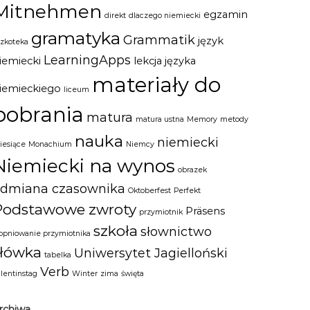
Mitnehmen
egzamin
direkt
dlaczego niemiecki
gramatyka
Grammatik
język
szkoteka
LearningApps
iemiecki
lekcja języka
materiały do
iemieckiego
liceum
pobrania
matura
matura ustna
Memory
metody
nauka
niemiecki
iesiące
Monachium
Niemcy
Niemiecki na wynos
obrazek
odmiana czasownika
Oktoberfest
Perfekt
Podstawowe zwroty
Präsens
przymiotnik
szkoła
słownictwo
topniowanie przymiotnika
słówka
Uniwersytet Jagielloński
tabelka
Verb
alentinstag
Winter
zima
święta
rchiwa