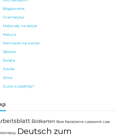
Blogowanie
Gramatyka
Materiały na lekcje
Matura
Niemiecki na wynos
Słówka
Święta
Szkoła
Zima
Zuzia w podróży!
agi
rbeitsblatt
Bildkarten
Boże Narodzenie
czasownik
czas
Deutsch zum
raźniejszy