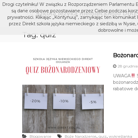
S
Drogi czytelniku! W związku z Rozporządzeniem Parlamentu E
k
są dane osobowe pozostawiane przez Ciebie podczas korzys
i
prywatności. Klikając „Kontynuuj”, zamykając ten komunikat 
p
przez Direkt szkoła jężyka niemieckiego z siedzibą w Nysie,
t
dobrowolne i może
Tag:
quiz
o
c
o
n
Bożonaro
t
28 grudnia
e
n
UWAGA
S
t
bożonarodz
rabatowe do
,
,
Blogowanie
Boże Narodzenie
quiz
wykreślanka