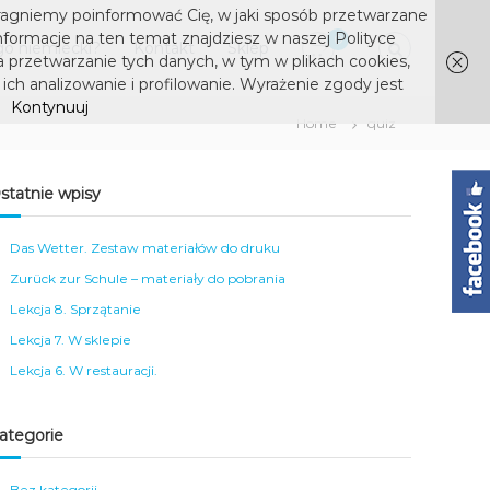
ragniemy poinformować Cię, w jaki sposób przetwarzane
nformacje na ten temat znajdziesz w naszej Polityce
0
o niemiecki?
Kontakt
Sklep
a przetwarzanie tych danych, w tym w plikach cookies,
ich analizowanie i profilowanie. Wyrażenie zgody jest
Kontynuuj
Home
quiz
statnie wpisy
Das Wetter. Zestaw materiałów do druku
Zurück zur Schule – materiały do pobrania
Lekcja 8. Sprzątanie
Lekcja 7. W sklepie
Lekcja 6. W restauracji.
ategorie
Bez kategorii