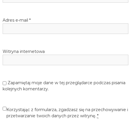
i
j
ę
s
z
Adres e-mail
*
y
k
u
a
n
i
e
Witryna internetowa
m
i
e
c
k
i
Zapamiętaj moje dane w tej przeglądarce podczas pisania
e
kolejnych komentarzy.
g
o
d
l
Korzystając z formularza, zgadzasz się na przechowywanie i
a
d
przetwarzanie twoich danych przez witrynę.
*
z
i
e