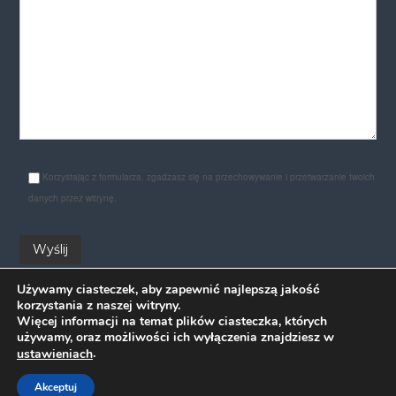
Korzystając z formularza, zgadzasz się na przechowywanie i przetwarzanie twoich
danych przez witrynę.
Używamy ciasteczek, aby zapewnić najlepszą jakość
korzystania z naszej witryny.
Więcej informacji na temat plików ciasteczka, których
używamy, oraz możliwości ich wyłączenia znajdziesz w
.
ustawieniach
Copyright © 2026
DIREKT szkoła języka niemieckiego
All rights
Akceptuj
reserved. Theme:
Flash
by ThemeGrill. Powered by
WordPress