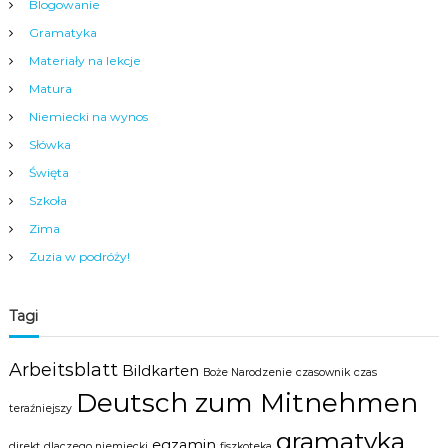
a
Blogowanie
m
Gramatyka
y
m
Materiały na lekcje
c
Matura
e
n
Niemiecki na wynos
t
Słówka
r
u
Święta
m
N
Szkoła
y
Zima
s
y
Zuzia w podróży!
.
Tagi
Arbeitsblatt
Bildkarten
Boże Narodzenie
czasownik
czas
Deutsch zum Mitnehmen
teraźniejszy
gramatyka
egzamin
direkt
dlaczego niemiecki
fiszkoteka