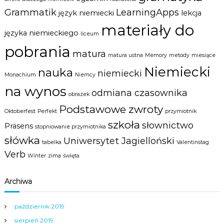
Grammatik
LearningApps
język niemiecki
lekcja
materiały do
języka niemieckiego
liceum
pobrania
matura
matura ustna
Memory
metody
miesiące
Niemiecki
nauka
niemiecki
Monachium
Niemcy
na wynos
odmiana czasownika
obrazek
Podstawowe zwroty
Oktoberfest
Perfekt
przymiotnik
szkoła
słownictwo
Präsens
stopniowanie przymiotnika
słówka
Uniwersytet Jagielloński
tabelka
Valentinstag
Verb
Winter
zima
święta
Archiwa
październik 2019
sierpień 2019