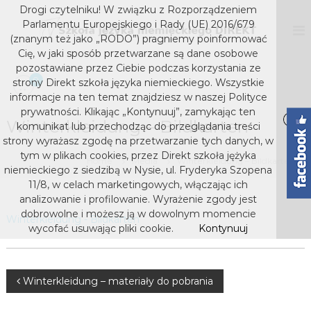
S
Drogi czytelniku! W związku z Rozporządzeniem
k
D
S
Parlamentu Europejskiego i Rady (UE) 2016/679
z
i
I
(znanym też jako „RODO”) pragniemy poinformować
k
p
Cię, w jaki sposób przetwarzane są dane osobowe
R
o
t
pozostawiane przez Ciebie podczas korzystania ze
E
ł
o
0
strony Direkt szkoła języka niemieckiego. Wszystkie
a
K
c
j
informacje na ten temat znajdziesz w naszej Polityce
T
o
ę
prywatności. Klikając „Kontynuuj”, zamykając ten
s
z
Winterkleidung – Bildkarten
n
komunikat lub przechodząc do przeglądania treści
y
t
z
strony wyrażasz zgodę na przetwarzanie tych danych, w
k
e
k
tym w plikach cookies, przez Direkt szkoła jężyka
a
Home
Media
Winterkleidung – Bildkarten
n
niemieckiego z siedzibą w Nysie, ul. Fryderyka Szopena
o
n
t
i
11/8, w celach marketingowych, włączając ich
ł
e
analizowanie i profilowanie. Wyrażenie zgody jest
a
m
dobrowolne i możesz ją w dowolnym momencie
Winterkleidung - Bildkarten
j
i
wycofać usuwając pliki cookie.
Kontynuuj
e
ę
c
z
k
y
i
N
Winterkleidung – materiały do pobrania
e
k
g
a
o