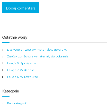
c
i
,
m
ł
o
d
z
Ostatnie wpisy
i
e
ż
Das Wetter. Zestaw materiałów do druku
y
Zurück zur Schule – materiały do pobrania
i
d
Lekcja 8. Sprzątanie
o
r
Lekcja 7. W sklepie
o
Lekcja 6. W restauracji.
s
ł
y
Kategorie
c
h
w
Bez kategorii
s