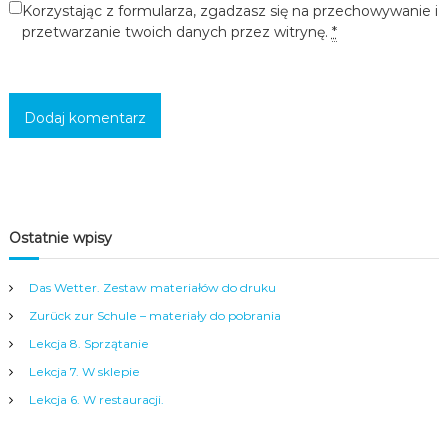
Korzystając z formularza, zgadzasz się na przechowywanie i
c
przetwarzanie twoich danych przez witrynę.
*
i
,
m
ł
o
d
z
i
e
ż
y
i
Ostatnie wpisy
d
o
r
Das Wetter. Zestaw materiałów do druku
o
Zurück zur Schule – materiały do pobrania
s
ł
Lekcja 8. Sprzątanie
y
Lekcja 7. W sklepie
c
h
Lekcja 6. W restauracji.
w
s