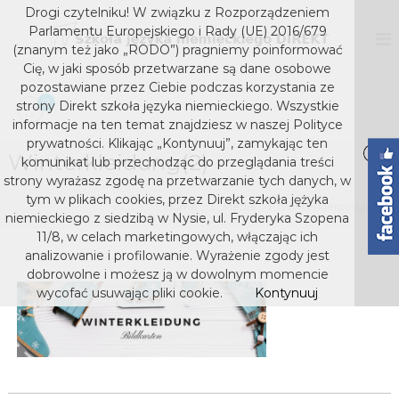
S
Drogi czytelniku! W związku z Rozporządzeniem
k
D
S
Parlamentu Europejskiego i Rady (UE) 2016/679
z
i
I
(znanym też jako „RODO”) pragniemy poinformować
k
p
Cię, w jaki sposób przetwarzane są dane osobowe
R
o
t
pozostawiane przez Ciebie podczas korzystania ze
E
ł
o
0
strony Direkt szkoła języka niemieckiego. Wszystkie
a
K
c
j
informacje na ten temat znajdziesz w naszej Polityce
T
o
ę
prywatności. Klikając „Kontynuuj”, zamykając ten
s
z
Winterkleidung(2)
n
komunikat lub przechodząc do przeglądania treści
y
t
z
strony wyrażasz zgodę na przetwarzanie tych danych, w
k
e
k
tym w plikach cookies, przez Direkt szkoła jężyka
a
Home
Media
Winterkleidung(2)
n
niemieckiego z siedzibą w Nysie, ul. Fryderyka Szopena
o
n
t
i
11/8, w celach marketingowych, włączając ich
ł
e
analizowanie i profilowanie. Wyrażenie zgody jest
a
m
dobrowolne i możesz ją w dowolnym momencie
j
i
wycofać usuwając pliki cookie.
Kontynuuj
e
ę
c
z
k
y
i
e
k
g
a
o