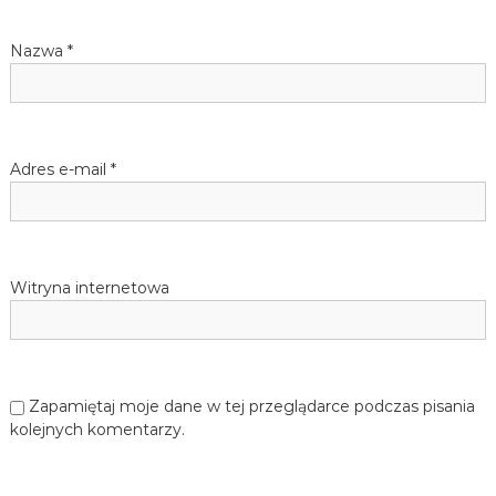
w
j
ę
p
Nazwa
*
z
y
i
k
a
n
s
i
Adres e-mail
*
e
u
m
i
e
c
k
Witryna internetowa
i
e
g
o
d
l
Zapamiętaj moje dane w tej przeglądarce podczas pisania
a
kolejnych komentarzy.
d
z
i
e