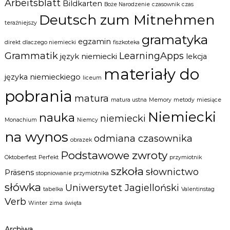
Arbeitsblatt
Bildkarten
Boże Narodzenie
czasownik
czas
Deutsch zum Mitnehmen
teraźniejszy
gramatyka
egzamin
direkt
dlaczego niemiecki
fiszkoteka
Grammatik
LearningApps
język niemiecki
lekcja
materiały do
języka niemieckiego
liceum
pobrania
matura
matura ustna
Memory
metody
miesiące
Niemiecki
nauka
niemiecki
Monachium
Niemcy
na wynos
odmiana czasownika
obrazek
Podstawowe zwroty
Oktoberfest
Perfekt
przymiotnik
szkoła
słownictwo
Präsens
stopniowanie przymiotnika
słówka
Uniwersytet Jagielloński
tabelka
Valentinstag
Verb
Winter
zima
święta
Archiwa