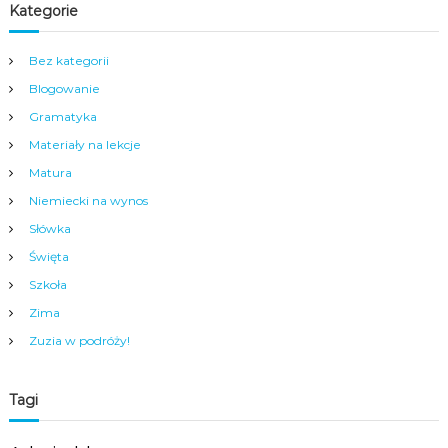
a
Kategorie
m
y
m
Bez kategorii
c
Blogowanie
e
n
Gramatyka
t
Materiały na lekcje
r
u
Matura
m
N
Niemiecki na wynos
y
Słówka
s
y
Święta
.
Szkoła
Zima
Zuzia w podróży!
Tagi