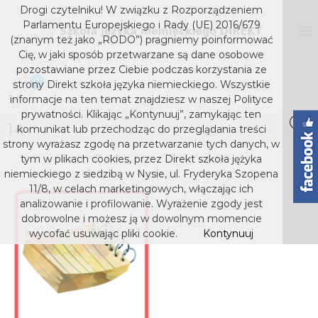
S
Drogi czytelniku! W związku z Rozporządzeniem
k
D
S
Parlamentu Europejskiego i Rady (UE) 2016/679
z
i
I
(znanym też jako „RODO”) pragniemy poinformować
k
p
Cię, w jaki sposób przetwarzane są dane osobowe
R
o
t
pozostawiane przez Ciebie podczas korzystania ze
E
ł
o
0
strony Direkt szkoła języka niemieckiego. Wszystkie
a
K
c
j
informacje na ten temat znajdziesz w naszej Polityce
T
o
ę
prywatności. Klikając „Kontynuuj”, zamykając ten
s
z
14
n
komunikat lub przechodząc do przeglądania treści
Home
Media
14
y
t
z
strony wyrażasz zgodę na przetwarzanie tych danych, w
k
e
k
tym w plikach cookies, przez Direkt szkoła jężyka
a
n
niemieckiego z siedzibą w Nysie, ul. Fryderyka Szopena
o
n
t
i
11/8, w celach marketingowych, włączając ich
ł
e
analizowanie i profilowanie. Wyrażenie zgody jest
a
m
dobrowolne i możesz ją w dowolnym momencie
j
i
wycofać usuwając pliki cookie.
Kontynuuj
e
ę
c
z
k
y
i
e
k
g
a
o