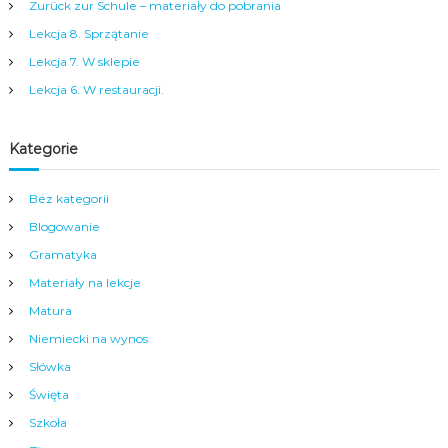
a
Zurück zur Schule – materiały do pobrania
m
Lekcja 8. Sprzątanie
y
m
Lekcja 7. W sklepie
c
Lekcja 6. W restauracji.
e
n
t
r
Kategorie
u
m
Bez kategorii
N
y
Blogowanie
s
y
Gramatyka
.
Materiały na lekcje
Matura
Niemiecki na wynos
Słówka
Święta
Szkoła