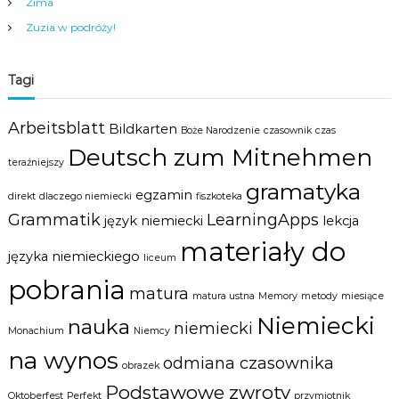
Zima
Zuzia w podróży!
Tagi
Arbeitsblatt
Bildkarten
Boże Narodzenie
czasownik
czas
Deutsch zum Mitnehmen
teraźniejszy
gramatyka
egzamin
direkt
dlaczego niemiecki
fiszkoteka
Grammatik
LearningApps
język niemiecki
lekcja
materiały do
języka niemieckiego
liceum
pobrania
matura
matura ustna
Memory
metody
miesiące
Niemiecki
nauka
niemiecki
Monachium
Niemcy
na wynos
odmiana czasownika
obrazek
Podstawowe zwroty
Oktoberfest
Perfekt
przymiotnik