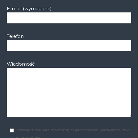
E-mail (wymagane)
Telefon
Wiadomość
Korzystając z formularza, zgadzasz się na przechowywanie i przetwarzanie twoich
danych przez witrynę.