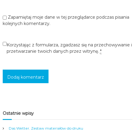
c
i
,
Zapamiętaj moje dane w tej przeglądarce podczas pisania
m
kolejnych komentarzy.
ł
o
d
z
Korzystając z formularza, zgadzasz się na przechowywanie i
i
przetwarzanie twoich danych przez witrynę.
*
e
ż
y
i
d
o
r
o
s
ł
y
Ostatnie wpisy
c
h
w
Das Wetter. Zestaw materiałów do druku
s