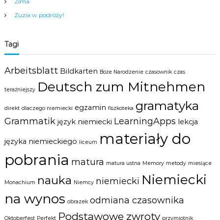
Zima
Zuzia w podróży!
Tagi
Arbeitsblatt
Bildkarten
Boże Narodzenie
czasownik
czas
Deutsch zum Mitnehmen
teraźniejszy
gramatyka
egzamin
direkt
dlaczego niemiecki
fiszkoteka
Grammatik
LearningApps
język niemiecki
lekcja
materiały do
języka niemieckiego
liceum
pobrania
matura
matura ustna
Memory
metody
miesiące
Niemiecki
nauka
niemiecki
Monachium
Niemcy
na wynos
odmiana czasownika
obrazek
Podstawowe zwroty
Oktoberfest
Perfekt
przymiotnik