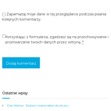
c
i
,
Zapamiętaj moje dane w tej przeglądarce podczas pisania
m
kolejnych komentarzy.
ł
o
d
z
Korzystając z formularza, zgadzasz się na przechowywanie i
i
przetwarzanie twoich danych przez witrynę.
*
e
ż
y
i
d
o
r
o
s
ł
y
Ostatnie wpisy
c
h
w
Das Wetter. Zestaw materiałów do druku
s