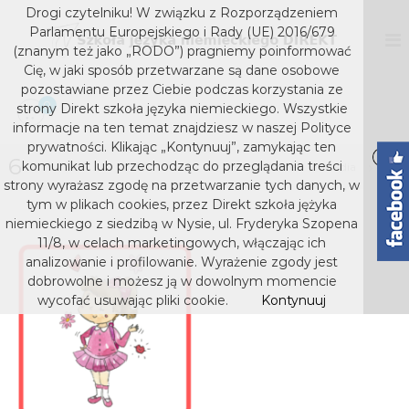
S
Drogi czytelniku! W związku z Rozporządzeniem
k
D
S
Parlamentu Europejskiego i Rady (UE) 2016/679
z
i
I
(znanym też jako „RODO”) pragniemy poinformować
k
p
Cię, w jaki sposób przetwarzane są dane osobowe
R
o
t
pozostawiane przez Ciebie podczas korzystania ze
E
ł
o
0
strony Direkt szkoła języka niemieckiego. Wszystkie
a
K
c
j
informacje na ten temat znajdziesz w naszej Polityce
T
o
ę
prywatności. Klikając „Kontynuuj”, zamykając ten
s
z
6
n
komunikat lub przechodząc do przeglądania treści
Home
Media
6
y
t
z
strony wyrażasz zgodę na przetwarzanie tych danych, w
k
e
k
tym w plikach cookies, przez Direkt szkoła jężyka
a
n
niemieckiego z siedzibą w Nysie, ul. Fryderyka Szopena
o
n
t
i
11/8, w celach marketingowych, włączając ich
ł
e
analizowanie i profilowanie. Wyrażenie zgody jest
a
m
dobrowolne i możesz ją w dowolnym momencie
j
i
wycofać usuwając pliki cookie.
Kontynuuj
e
ę
c
z
k
y
i
e
k
g
a
o