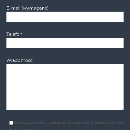
E-mail (wymagane)
Telefon
Wiadomość
Korzystając z formularza, zgadzasz się na przechowywanie i przetwarzanie twoich
danych przez witrynę.