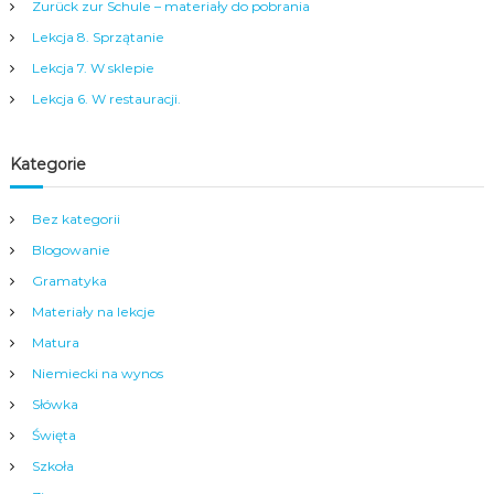
a
Zurück zur Schule – materiały do pobrania
m
Lekcja 8. Sprzątanie
y
m
Lekcja 7. W sklepie
c
Lekcja 6. W restauracji.
e
n
t
r
Kategorie
u
m
Bez kategorii
N
y
Blogowanie
s
y
Gramatyka
.
Materiały na lekcje
Matura
Niemiecki na wynos
Słówka
Święta
Szkoła