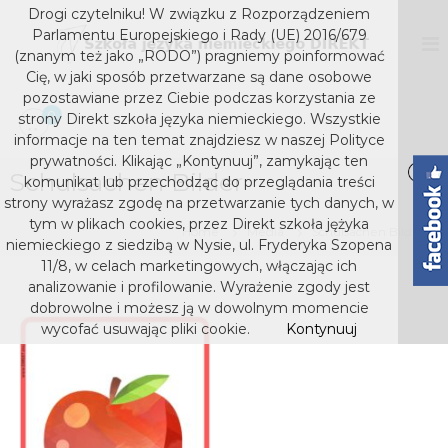
S
Drogi czytelniku! W związku z Rozporządzeniem
k
D
S
Parlamentu Europejskiego i Rady (UE) 2016/679
z
i
I
(znanym też jako „RODO”) pragniemy poinformować
k
p
Cię, w jaki sposób przetwarzane są dane osobowe
R
o
t
pozostawiane przez Ciebie podczas korzystania ze
E
ł
o
0
strony Direkt szkoła języka niemieckiego. Wszystkie
a
K
c
j
informacje na ten temat znajdziesz w naszej Polityce
T
o
ę
prywatności. Klikając „Kontynuuj”, zamykając ten
s
z
Schulsachen Bilder
n
komunikat lub przechodząc do przeglądania treści
y
t
z
strony wyrażasz zgodę na przetwarzanie tych danych, w
k
e
k
tym w plikach cookies, przez Direkt szkoła jężyka
a
Home
Media
Schulsachen Bilder
n
niemieckiego z siedzibą w Nysie, ul. Fryderyka Szopena
o
n
t
i
11/8, w celach marketingowych, włączając ich
ł
e
analizowanie i profilowanie. Wyrażenie zgody jest
a
m
dobrowolne i możesz ją w dowolnym momencie
j
i
wycofać usuwając pliki cookie.
Kontynuuj
e
ę
c
z
k
y
i
e
k
g
a
o