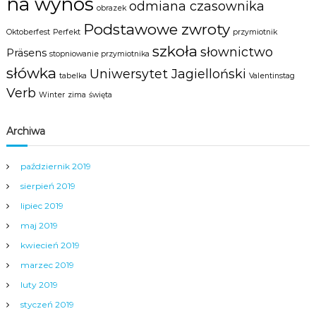
na wynos
odmiana czasownika
obrazek
Podstawowe zwroty
Oktoberfest
Perfekt
przymiotnik
szkoła
słownictwo
Präsens
stopniowanie przymiotnika
słówka
Uniwersytet Jagielloński
tabelka
Valentinstag
Verb
Winter
zima
święta
Archiwa
październik 2019
sierpień 2019
lipiec 2019
maj 2019
kwiecień 2019
marzec 2019
luty 2019
styczeń 2019