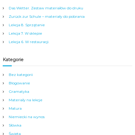
a
m
Das Wetter. Zestaw materiałów do druku
y
Zurück zur Schule – materiały do pobrania
m
c
Lekcja 8. Sprzątanie
e
n
Lekcja 7. W sklepie
t
Lekcja 6. W restauracji.
r
u
m
Kategorie
N
y
s
Bez kategorii
y
.
Blogowanie
Gramatyka
Materiały na lekcje
Matura
Niemiecki na wynos
Słówka
Święta