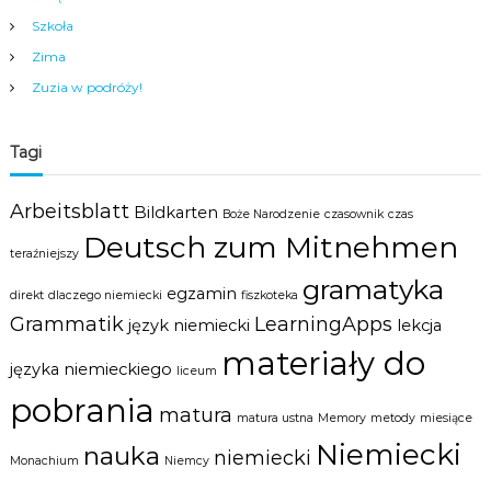
Szkoła
Zima
Zuzia w podróży!
Tagi
Arbeitsblatt
Bildkarten
Boże Narodzenie
czasownik
czas
Deutsch zum Mitnehmen
teraźniejszy
gramatyka
egzamin
direkt
dlaczego niemiecki
fiszkoteka
Grammatik
LearningApps
język niemiecki
lekcja
materiały do
języka niemieckiego
liceum
pobrania
matura
matura ustna
Memory
metody
miesiące
Niemiecki
nauka
niemiecki
Monachium
Niemcy