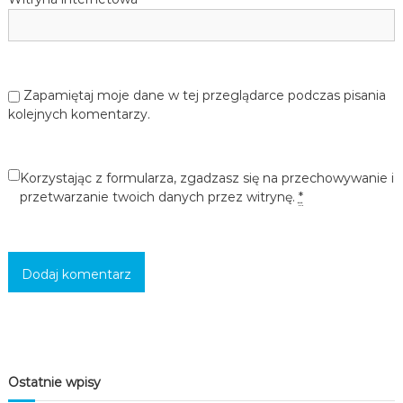
c
i
,
m
ł
Zapamiętaj moje dane w tej przeglądarce podczas pisania
o
d
kolejnych komentarzy.
z
i
e
Korzystając z formularza, zgadzasz się na przechowywanie i
ż
y
przetwarzanie twoich danych przez witrynę.
*
i
d
o
r
o
s
ł
y
c
h
w
Ostatnie wpisy
s