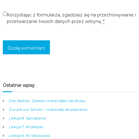
c
i
Korzystając z formularza, zgadzasz się na przechowywanie i
,
przetwarzanie twoich danych przez witrynę.
*
m
ł
o
d
z
i
e
ż
y
i
d
o
Ostatnie wpisy
r
o
s
Das Wetter. Zestaw materiałów do druku
ł
Zurück zur Schule – materiały do pobrania
y
c
Lekcja 8. Sprzątanie
h
Lekcja 7. W sklepie
w
s
Lekcja 6. W restauracji.