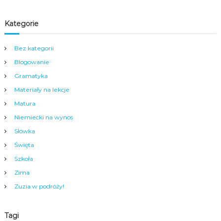
a
m
y
Kategorie
m
c
e
Bez kategorii
n
Blogowanie
t
r
Gramatyka
u
m
Materiały na lekcje
N
Matura
y
s
Niemiecki na wynos
y
Słówka
.
Święta
Szkoła
Zima
Zuzia w podróży!
Tagi