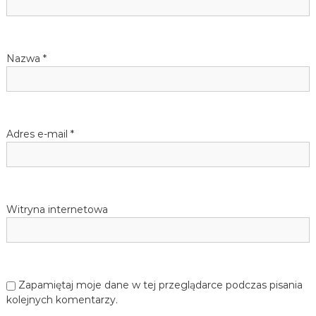
j
ę
z
y
Nazwa
*
k
a
n
i
e
m
Adres e-mail
*
i
e
c
k
i
e
Witryna internetowa
g
o
d
l
a
d
Zapamiętaj moje dane w tej przeglądarce podczas pisania
z
kolejnych komentarzy.
i
e