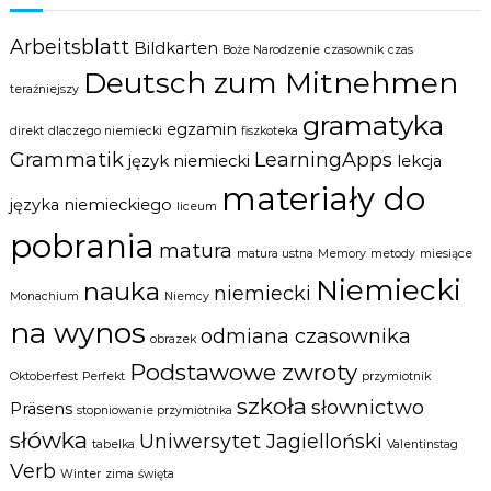
Arbeitsblatt
Bildkarten
Boże Narodzenie
czasownik
czas
Deutsch zum Mitnehmen
teraźniejszy
gramatyka
egzamin
direkt
dlaczego niemiecki
fiszkoteka
Grammatik
LearningApps
język niemiecki
lekcja
materiały do
języka niemieckiego
liceum
pobrania
matura
matura ustna
Memory
metody
miesiące
Niemiecki
nauka
niemiecki
Monachium
Niemcy
na wynos
odmiana czasownika
obrazek
Podstawowe zwroty
Oktoberfest
Perfekt
przymiotnik
szkoła
słownictwo
Präsens
stopniowanie przymiotnika
słówka
Uniwersytet Jagielloński
tabelka
Valentinstag
Verb
Winter
zima
święta