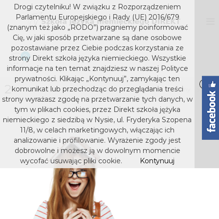
S
Drogi czytelniku! W związku z Rozporządzeniem
k
D
S
Parlamentu Europejskiego i Rady (UE) 2016/679
z
i
I
(znanym też jako „RODO”) pragniemy poinformować
k
p
Cię, w jaki sposób przetwarzane są dane osobowe
R
o
t
pozostawiane przez Ciebie podczas korzystania ze
E
ł
o
0
strony Direkt szkoła języka niemieckiego. Wszystkie
a
K
c
j
informacje na ten temat znajdziesz w naszej Polityce
T
o
ę
prywatności. Klikając „Kontynuuj”, zamykając ten
s
z
2
n
komunikat lub przechodząc do przeglądania treści
Home
Witamy
2
y
t
z
strony wyrażasz zgodę na przetwarzanie tych danych, w
k
e
k
tym w plikach cookies, przez Direkt szkoła jężyka
a
n
niemieckiego z siedzibą w Nysie, ul. Fryderyka Szopena
o
n
t
i
11/8, w celach marketingowych, włączając ich
ł
e
analizowanie i profilowanie. Wyrażenie zgody jest
a
m
dobrowolne i możesz ją w dowolnym momencie
j
i
wycofać usuwając pliki cookie.
Kontynuuj
e
ę
c
z
k
y
i
e
k
g
a
o