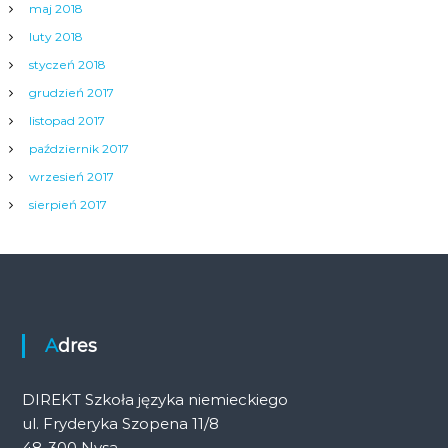
maj 2018
luty 2018
styczeń 2018
grudzień 2017
listopad 2017
październik 2017
wrzesień 2017
sierpień 2017
Adres
DIREKT Szkoła języka niemieckiego
ul. Fryderyka Szopena 11/8
48-300 Nysa