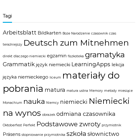
Tagi
Arbeitsblatt
Bildkarten
Boże Narodzenie
czasownik
czas
Deutsch zum Mitnehmen
teraźniejszy
gramatyka
egzamin
direkt
dlaczego niemiecki
fiszkoteka
Grammatik
LearningApps
język niemiecki
lekcja
materiały do
języka niemieckiego
liceum
pobrania
matura
matura ustna
Memory
metody
miesiące
Niemiecki
nauka
niemiecki
Monachium
Niemcy
na wynos
odmiana czasownika
obrazek
Podstawowe zwroty
Oktoberfest
Perfekt
przymiotnik
szkoła
słownictwo
Präsens
stopniowanie przymiotnika