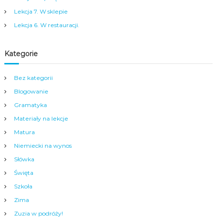
a
m
Lekcja 7. W sklepie
y
Lekcja 6. W restauracji.
m
c
e
n
Kategorie
t
r
Bez kategorii
u
m
Blogowanie
N
y
Gramatyka
s
Materiały na lekcje
y
.
Matura
Niemiecki na wynos
Słówka
Święta
Szkoła
Zima
Zuzia w podróży!