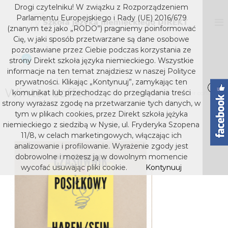
S
Drogi czytelniku! W związku z Rozporządzeniem
k
D
S
Parlamentu Europejskiego i Rady (UE) 2016/679
z
i
I
(znanym też jako „RODO”) pragniemy poinformować
k
p
Cię, w jaki sposób przetwarzane są dane osobowe
R
o
t
pozostawiane przez Ciebie podczas korzystania ze
E
ł
o
0
strony Direkt szkoła języka niemieckiego. Wszystkie
a
K
c
j
informacje na ten temat znajdziesz w naszej Polityce
T
o
ę
prywatności. Klikając „Kontynuuj”, zamykając ten
s
z
Winter coffee
n
komunikat lub przechodząc do przeglądania treści
Home
Media
Winter coffee
y
t
z
strony wyrażasz zgodę na przetwarzanie tych danych, w
k
e
k
tym w plikach cookies, przez Direkt szkoła jężyka
a
n
niemieckiego z siedzibą w Nysie, ul. Fryderyka Szopena
o
n
t
i
11/8, w celach marketingowych, włączając ich
ł
e
analizowanie i profilowanie. Wyrażenie zgody jest
a
m
dobrowolne i możesz ją w dowolnym momencie
j
i
wycofać usuwając pliki cookie.
Kontynuuj
e
ę
c
z
k
y
i
e
k
g
a
o