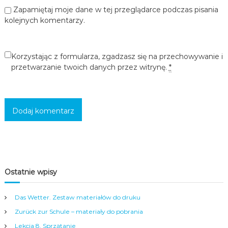
c
Zapamiętaj moje dane w tej przeglądarce podczas pisania
i
kolejnych komentarzy.
,
m
ł
o
Korzystając z formularza, zgadzasz się na przechowywanie i
d
przetwarzanie twoich danych przez witrynę.
*
z
i
e
ż
y
i
d
o
r
o
s
Ostatnie wpisy
ł
y
c
Das Wetter. Zestaw materiałów do druku
h
w
Zurück zur Schule – materiały do pobrania
s
Lekcja 8. Sprzątanie