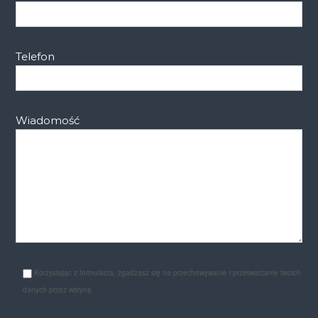
Telefon
Wiadomość
Korzystając z formularza, zgadzasz się na przechowywanie i przetwarzanie twoich
danych przez witrynę.