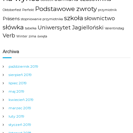
Podstawowe zwroty
Oktoberfest
Perfekt
przymiotnik
szkoła
słownictwo
Präsens
stopniowanie przymiotnika
słówka
Uniwersytet Jagielloński
tabelka
Valentinstag
Verb
Winter
zima
święta
Archiwa
październik 2019
sierpień 2019
lipiec 2019
maj 2019
kwiecień 2019
marzec 2019
luty 2019
styczeń 2019
listopad 2018