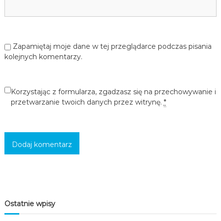
c
i
,
m
ł
Zapamiętaj moje dane w tej przeglądarce podczas pisania
o
kolejnych komentarzy.
d
z
i
e
Korzystając z formularza, zgadzasz się na przechowywanie i
ż
przetwarzanie twoich danych przez witrynę.
*
y
i
d
o
r
o
s
ł
y
c
h
Ostatnie wpisy
w
s