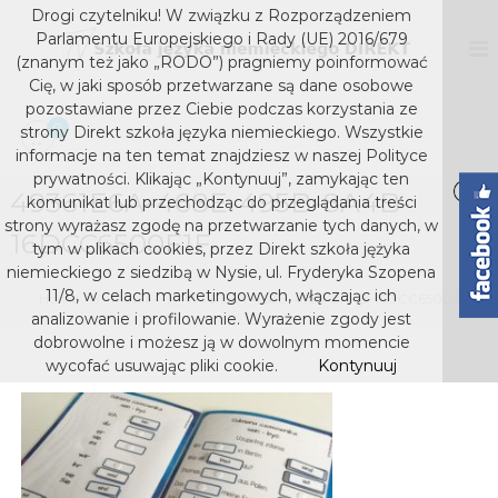
S
Drogi czytelniku! W związku z Rozporządzeniem
k
D
S
Parlamentu Europejskiego i Rady (UE) 2016/679
z
i
I
(znanym też jako „RODO”) pragniemy poinformować
k
p
Cię, w jaki sposób przetwarzane są dane osobowe
R
o
t
pozostawiane przez Ciebie podczas korzystania ze
E
ł
o
0
strony Direkt szkoła języka niemieckiego. Wszystkie
a
K
c
j
informacje na ten temat znajdziesz w naszej Polityce
T
o
ę
prywatności. Klikając „Kontynuuj”, zamykając ten
s
z
49361E6A-468E-495B-8A4B-
n
komunikat lub przechodząc do przeglądania treści
y
t
z
strony wyrażasz zgodę na przetwarzanie tych danych, w
k
16DCC6500F1F
e
k
tym w plikach cookies, przez Direkt szkoła jężyka
a
n
niemieckiego z siedzibą w Nysie, ul. Fryderyka Szopena
o
n
t
i
11/8, w celach marketingowych, włączając ich
Home
Media
49361E6A-468E-495B-8A4B-16DCC6500F1F
ł
e
analizowanie i profilowanie. Wyrażenie zgody jest
a
m
dobrowolne i możesz ją w dowolnym momencie
j
i
wycofać usuwając pliki cookie.
Kontynuuj
e
ę
c
z
k
y
i
e
k
g
a
o