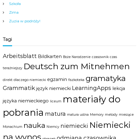
Szkoła
Zima
Zuzia w podróży!
Tagi
Arbeitsblatt
Bildkarten
Boże Narodzenie
czasownik
czas
Deutsch zum Mitnehmen
teraźniejszy
gramatyka
egzamin
direkt
dlaczego niemiecki
fiszkoteka
Grammatik
LearningApps
język niemiecki
lekcja
materiały do
języka niemieckiego
liceum
pobrania
matura
matura ustna
Memory
metody
miesiące
Niemiecki
nauka
niemiecki
Monachium
Niemcy
na wynos
odmiana czasownika
obrazek