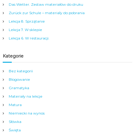
a
Das Wetter. Zestaw materiałów do druku
m
y
Zurück zur Schule – materiały do pobrania
m
Lekcja 8. Sprzątanie
c
e
Lekcja 7. W sklepie
n
Lekcja 6. W restauracji.
t
r
u
m
Kategorie
N
y
s
Bez kategorii
y
Blogowanie
.
Gramatyka
Materiały na lekcje
Matura
Niemiecki na wynos
Słówka
Święta