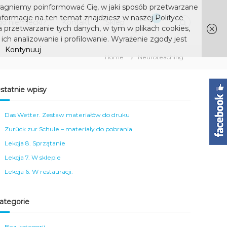
ragniemy poinformować Cię, w jaki sposób przetwarzane
nformacje na ten temat znajdziesz w naszej Polityce
0
o niemiecki?
Kontakt
Sklep
a przetwarzanie tych danych, w tym w plikach cookies,
ich analizowanie i profilowanie. Wyrażenie zgody jest
Kontynuuj
Home
Neuroteaching
statnie wpisy
Das Wetter. Zestaw materiałów do druku
Zurück zur Schule – materiały do pobrania
Lekcja 8. Sprzątanie
Lekcja 7. W sklepie
Lekcja 6. W restauracji.
ategorie
Bez kategorii