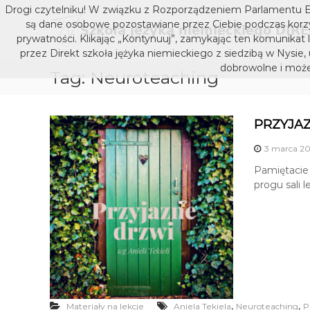
S
Drogi czytelniku! W związku z Rozporządzeniem Parlamentu E
k
są dane osobowe pozostawiane przez Ciebie podczas korzys
i
prywatności. Klikając „Kontynuuj”, zamykając ten komunikat 
p
przez Direkt szkoła jężyka niemieckiego z siedzibą w Nysie,
t
dobrowolne i może
Tag:
Neuroteaching
o
c
o
n
PRZYJAZN
t
3 marca 20
e
n
Pamiętacie 
t
progu sali 
,
,
Materiały na lekcje
Aniela Tekiela
Neuroteaching
P