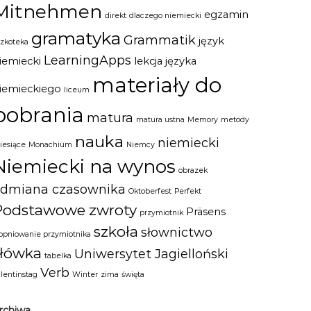
Mitnehmen
egzamin
direkt
dlaczego niemiecki
gramatyka
Grammatik
język
szkoteka
LearningApps
iemiecki
lekcja języka
materiały do
iemieckiego
liceum
pobrania
matura
matura ustna
Memory
metody
nauka
niemiecki
iesiące
Monachium
Niemcy
Niemiecki na wynos
obrazek
odmiana czasownika
Oktoberfest
Perfekt
Podstawowe zwroty
Präsens
przymiotnik
szkoła
słownictwo
topniowanie przymiotnika
słówka
Uniwersytet Jagielloński
tabelka
Verb
alentinstag
Winter
zima
święta
rchiwa