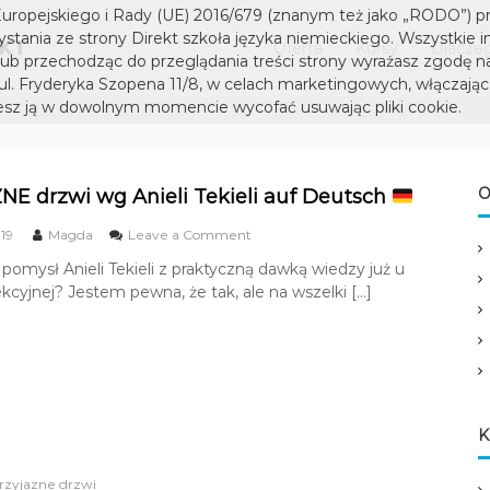
D
S
uropejskiego i Rady (UE) 2016/679 (znanym też jako „RODO”) p
I
z
tania ze strony Direkt szkoła języka niemieckiego. Wszystkie i
Oferta
Kursy
Dlaczeg
k
R
lub przechodząc do przeglądania treści strony wyrażasz zgodę n
o
 ul. Fryderyka Szopena 11/8, w celach marketingowych, włączając 
E
ł
sz ją w dowolnym momencie wycofać usuwając pliki cookie.
K
a
T
j
s
ę
z
O
E drzwi wg Anieli Tekieli auf Deutsch
z
k
y
o
19
Magda
Leave a Comment
k
o
n
a
pomysł Anieli Tekieli z praktyczną dawką wiedzy już u
ł
P
n
lekcyjnej? Jestem pewna, że tak, ale na wszelki […]
R
a
i
Z
j
e
Y
ę
J
m
A
z
i
Z
y
e
N
c
k
E
K
k
d
a
i
r
n
rzyjazne drzwi
z