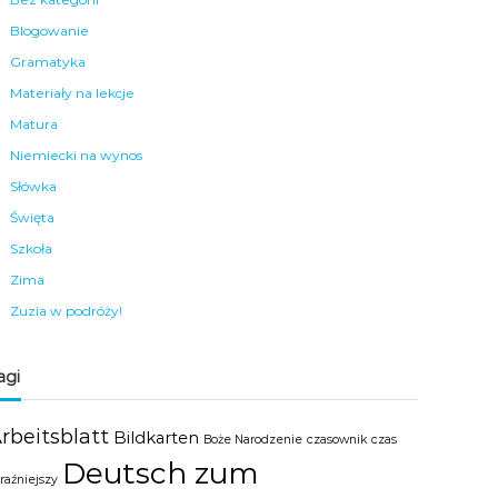
Blogowanie
Gramatyka
Materiały na lekcje
Matura
Niemiecki na wynos
Słówka
Święta
Szkoła
Zima
Zuzia w podróży!
agi
rbeitsblatt
Bildkarten
Boże Narodzenie
czasownik
czas
Deutsch zum
raźniejszy