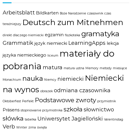
Arbeitsblatt
Bildkarten
Boże Narodzenie
czasownik
czas
Deutsch zum Mitnehmen
teraźniejszy
gramatyka
egzamin
direkt
dlaczego niemiecki
fiszkoteka
Grammatik
LearningApps
język niemiecki
lekcja
materiały do
języka niemieckiego
liceum
pobrania
matura
matura ustna
Memory
metody
miesiące
Niemiecki
nauka
niemiecki
Monachium
Niemcy
na wynos
odmiana czasownika
obrazek
Podstawowe zwroty
Oktoberfest
Perfekt
przymiotnik
szkoła
słownictwo
Präsens
stopniowanie przymiotnika
słówka
Uniwersytet Jagielloński
tabelka
Valentinstag
Verb
Winter
zima
święta