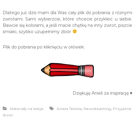
a
m
y
Dlatego już dziś mam dla Was cały plik do pobrania z różnymi
m
zwrotami. Sami wybierzcie, które chcecie przykleić u siebie.
c
Bawcie się kolorami, a jeśli macie chętkę na inny zwrot, piszcie
e
śmiało, szybko uzupełnimy zbiór
n
t
r
Plik do pobrania po kliknięciu w ołówek:
u
m
N
y
s
y
.
Dziękuję Anieli za inspirację ♥️
,
,
Materiały na lekcje
Aniela Tekiela
Neuroteaching
Przyjazne
drzwi