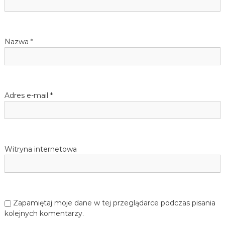
p
i
Nazwa
*
s
u
Adres e-mail
*
Witryna internetowa
Zapamiętaj moje dane w tej przeglądarce podczas pisania
kolejnych komentarzy.