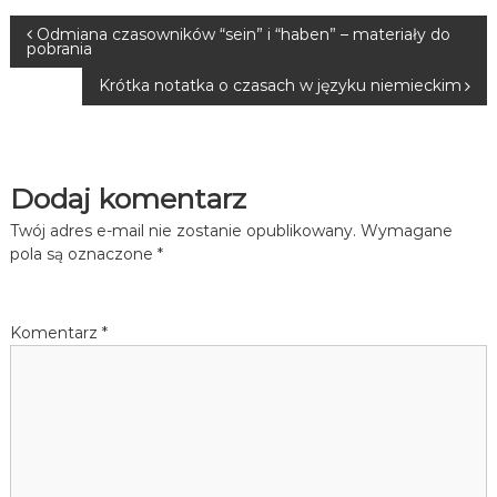
N
Odmiana czasowników “sein” i “haben” – materiały do
pobrania
a
Krótka notatka o czasach w języku niemieckim
w
i
Dodaj komentarz
g
Twój adres e-mail nie zostanie opublikowany.
Wymagane
pola są oznaczone
*
a
c
Komentarz
*
j
a
w