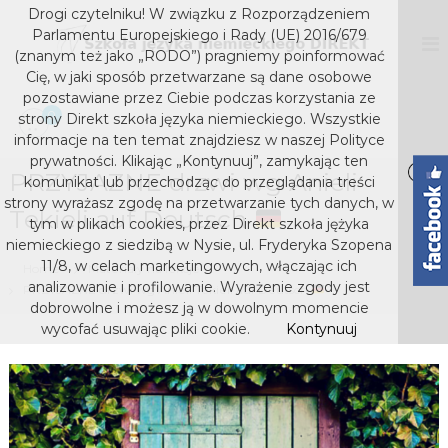
S
Drogi czytelniku! W związku z Rozporządzeniem
k
D
S
Parlamentu Europejskiego i Rady (UE) 2016/679
z
i
I
(znanym też jako „RODO”) pragniemy poinformować
k
p
Cię, w jaki sposób przetwarzane są dane osobowe
R
o
t
pozostawiane przez Ciebie podczas korzystania ze
E
ł
o
0
strony Direkt szkoła języka niemieckiego. Wszystkie
a
K
c
j
informacje na ten temat znajdziesz w naszej Polityce
T
o
ę
prywatności. Klikając „Kontynuuj”, zamykając ten
s
z
PRZYJAZNE drzwi wg Anieli
n
komunikat lub przechodząc do przeglądania treści
y
t
z
strony wyrażasz zgodę na przetwarzanie tych danych, w
k
Tekieli auf Deutsch
e
k
tym w plikach cookies, przez Direkt szkoła jężyka
a
n
niemieckiego z siedzibą w Nysie, ul. Fryderyka Szopena
o
n
t
i
11/8, w celach marketingowych, włączając ich
Home
Materiały na lekcje
ł
e
analizowanie i profilowanie. Wyrażenie zgody jest
PRZYJAZNE drzwi wg Anieli Tekieli auf Deutsch
a
m
dobrowolne i możesz ją w dowolnym momencie
j
i
wycofać usuwając pliki cookie.
Kontynuuj
e
ę
c
z
k
y
i
e
k
g
a
o