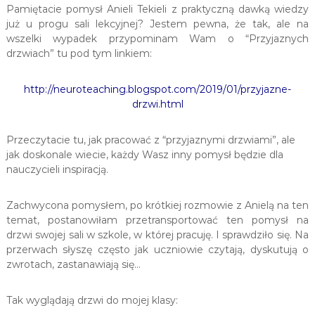
Pamiętacie pomysł Anieli Tekieli z praktyczną dawką wiedzy
j
już u progu sali lekcyjnej? Jestem pewna, że tak, ale na
ę
z
wszelki wypadek przypominam Wam o “Przyjaznych
y
drzwiach” tu pod tym linkiem:
k
a
n
http://neuroteaching.blogspot.com/2019/01/przyjazne-
i
drzwi.html
e
m
i
Przeczytacie tu, jak pracować z “przyjaznymi drzwiami”, ale
e
jak doskonale wiecie, każdy Wasz inny pomysł będzie dla
c
nauczycieli inspiracją.
k
i
e
Zachwycona pomysłem, po krótkiej rozmowie z Anielą na ten
g
temat, postanowiłam przetransportować ten pomysł na
o
drzwi swojej sali w szkole, w której pracuję. I sprawdziło się. Na
d
przerwach słyszę często jak uczniowie czytają, dyskutują o
l
zwrotach, zastanawiają się…
a
d
z
Tak wyglądają drzwi do mojej klasy:
i
e