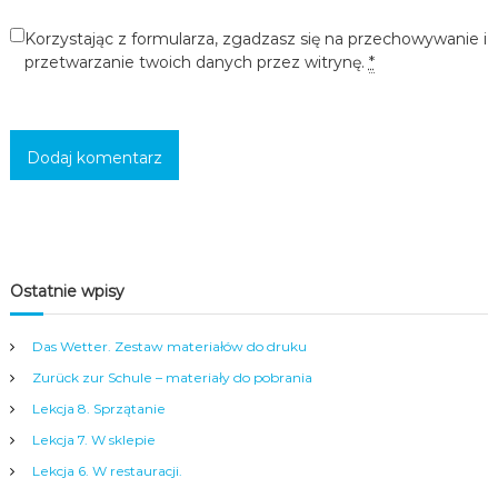
c
Korzystając z formularza, zgadzasz się na przechowywanie i
i
,
przetwarzanie twoich danych przez witrynę.
*
m
ł
o
d
z
i
e
ż
y
i
d
Ostatnie wpisy
o
r
o
Das Wetter. Zestaw materiałów do druku
s
Zurück zur Schule – materiały do pobrania
ł
y
Lekcja 8. Sprzątanie
c
h
Lekcja 7. W sklepie
w
Lekcja 6. W restauracji.
s