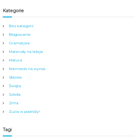
a
m
Kategorie
y
m
c
Bez kategorii
e
n
Blogowanie
t
Gramatyka
r
u
Materiały na lekcje
m
Matura
N
y
Niemiecki na wynos
s
Słówka
y
.
Święta
Szkoła
Zima
Zuzia w podróży!
Tagi