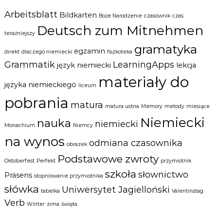
Arbeitsblatt
Bildkarten
Boże Narodzenie
czasownik
czas
Deutsch zum Mitnehmen
teraźniejszy
gramatyka
egzamin
direkt
dlaczego niemiecki
fiszkoteka
Grammatik
LearningApps
język niemiecki
lekcja
materiały do
języka niemieckiego
liceum
pobrania
matura
matura ustna
Memory
metody
miesiące
Niemiecki
nauka
niemiecki
Monachium
Niemcy
na wynos
odmiana czasownika
obrazek
Podstawowe zwroty
Oktoberfest
Perfekt
przymiotnik
szkoła
słownictwo
Präsens
stopniowanie przymiotnika
słówka
Uniwersytet Jagielloński
tabelka
Valentinstag
Verb
Winter
zima
święta