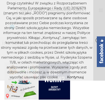
S
Drogi czytelniku! W związku z Rozporządzeniem
k
D
S
Parlamentu Europejskiego i Rady (UE) 2016/679
z
i
I
(znanym też jako „RODO”) pragniemy poinformować
k
p
Cię, w jaki sposób przetwarzane są dane osobowe
R
o
t
pozostawiane przez Ciebie podczas korzystania ze
E
ł
o
0
strony Direkt szkoła języka niemieckiego. Wszystkie
a
K
c
j
informacje na ten temat znajdziesz w naszej Polityce
T
o
ę
prywatności. Klikając „Kontynuuj”, zamykając ten
s
z
ins Kino
n
komunikat lub przechodząc do przeglądania treści
Home
Media
ins Kino
y
t
z
strony wyrażasz zgodę na przetwarzanie tych danych, w
k
e
k
tym w plikach cookies, przez Direkt szkoła jężyka
a
n
niemieckiego z siedzibą w Nysie, ul. Fryderyka Szopena
o
n
t
i
11/8, w celach marketingowych, włączając ich
ł
e
analizowanie i profilowanie. Wyrażenie zgody jest
a
m
dobrowolne i możesz ją w dowolnym momencie
j
i
wycofać usuwając pliki cookie.
Kontynuuj
e
ę
c
z
k
y
i
e
k
g
a
o