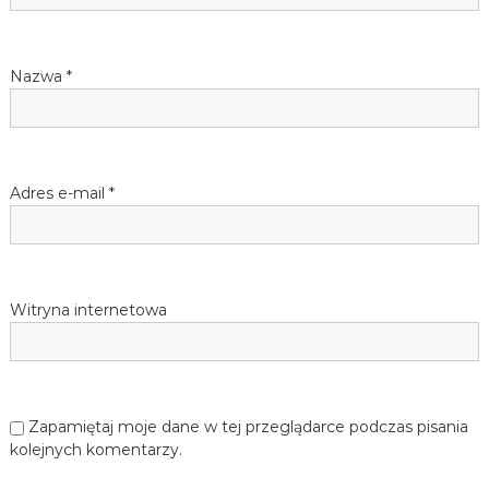
j
w
ę
z
p
Nazwa
*
y
k
a
i
n
i
s
e
Adres e-mail
*
m
i
u
e
c
k
i
Witryna internetowa
e
g
o
d
l
a
Zapamiętaj moje dane w tej przeglądarce podczas pisania
d
kolejnych komentarzy.
z
i
e