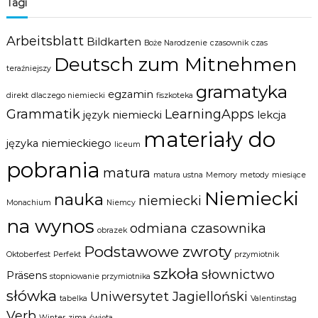
Tagi
Arbeitsblatt
Bildkarten
Boże Narodzenie
czasownik
czas
Deutsch zum Mitnehmen
teraźniejszy
gramatyka
egzamin
direkt
dlaczego niemiecki
fiszkoteka
Grammatik
LearningApps
język niemiecki
lekcja
materiały do
języka niemieckiego
liceum
pobrania
matura
matura ustna
Memory
metody
miesiące
Niemiecki
nauka
niemiecki
Monachium
Niemcy
na wynos
odmiana czasownika
obrazek
Podstawowe zwroty
Oktoberfest
Perfekt
przymiotnik
szkoła
słownictwo
Präsens
stopniowanie przymiotnika
słówka
Uniwersytet Jagielloński
tabelka
Valentinstag
Verb
Winter
zima
święta