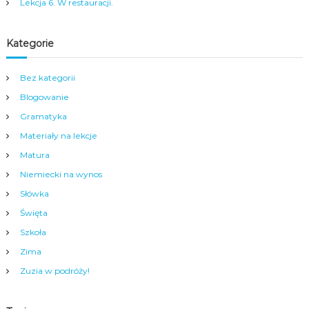
a
Lekcja 6. W restauracji.
m
y
m
Kategorie
c
e
n
Bez kategorii
t
Blogowanie
r
u
Gramatyka
m
Materiały na lekcje
N
y
Matura
s
Niemiecki na wynos
y
.
Słówka
Święta
Szkoła
Zima
Zuzia w podróży!