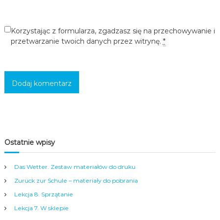
c
i
,
Korzystając z formularza, zgadzasz się na przechowywanie i
m
przetwarzanie twoich danych przez witrynę.
*
ł
o
d
z
i
e
ż
y
i
d
o
r
Ostatnie wpisy
o
s
Das Wetter. Zestaw materiałów do druku
ł
y
Zurück zur Schule – materiały do pobrania
c
h
Lekcja 8. Sprzątanie
w
Lekcja 7. W sklepie
s