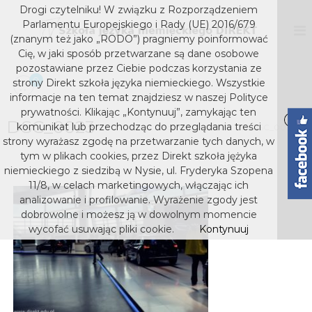
S
Drogi czytelniku! W związku z Rozporządzeniem
k
D
S
Parlamentu Europejskiego i Rady (UE) 2016/679
z
i
I
(znanym też jako „RODO”) pragniemy poinformować
k
p
Cię, w jaki sposób przetwarzane są dane osobowe
R
o
t
pozostawiane przez Ciebie podczas korzystania ze
E
ł
o
0
strony Direkt szkoła języka niemieckiego. Wszystkie
a
K
c
j
informacje na ten temat znajdziesz w naszej Polityce
T
o
ę
prywatności. Klikając „Kontynuuj”, zamykając ten
s
z
DSC_0023
n
komunikat lub przechodząc do przeglądania treści
Home
Media
DSC_0023
y
t
z
strony wyrażasz zgodę na przetwarzanie tych danych, w
k
e
k
tym w plikach cookies, przez Direkt szkoła jężyka
a
n
niemieckiego z siedzibą w Nysie, ul. Fryderyka Szopena
o
n
t
i
11/8, w celach marketingowych, włączając ich
ł
e
analizowanie i profilowanie. Wyrażenie zgody jest
a
m
dobrowolne i możesz ją w dowolnym momencie
j
i
wycofać usuwając pliki cookie.
Kontynuuj
e
ę
c
z
k
y
i
e
k
g
a
o