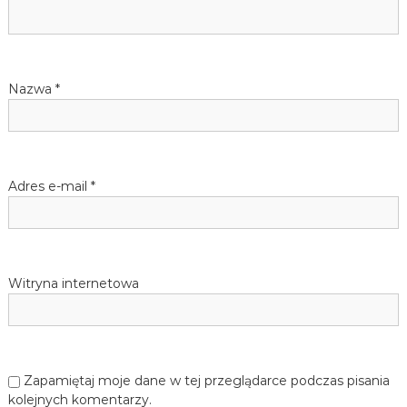
a
j
ę
w
z
y
k
p
Nazwa
*
a
n
i
i
e
m
s
i
Adres e-mail
*
e
u
c
k
i
e
g
Witryna internetowa
o
d
l
a
d
z
Zapamiętaj moje dane w tej przeglądarce podczas pisania
i
kolejnych komentarzy.
e