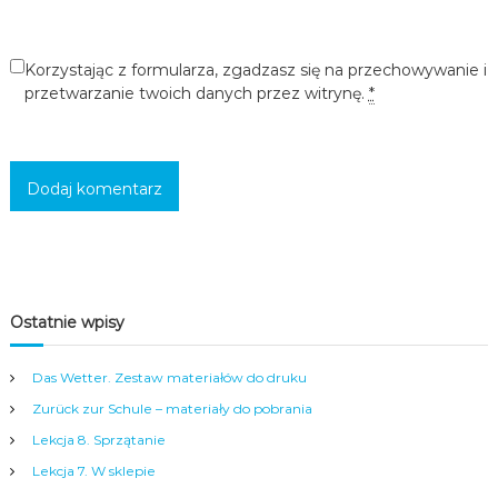
c
i
,
Korzystając z formularza, zgadzasz się na przechowywanie i
m
przetwarzanie twoich danych przez witrynę.
*
ł
o
d
z
i
e
ż
y
i
d
o
r
Ostatnie wpisy
o
s
Das Wetter. Zestaw materiałów do druku
ł
y
Zurück zur Schule – materiały do pobrania
c
h
Lekcja 8. Sprzątanie
w
Lekcja 7. W sklepie
s