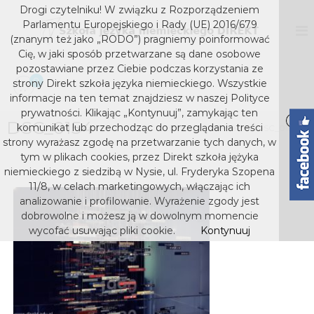
S
Drogi czytelniku! W związku z Rozporządzeniem
k
D
S
Parlamentu Europejskiego i Rady (UE) 2016/679
z
i
I
(znanym też jako „RODO”) pragniemy poinformować
k
p
Cię, w jaki sposób przetwarzane są dane osobowe
R
o
t
pozostawiane przez Ciebie podczas korzystania ze
E
ł
o
0
strony Direkt szkoła języka niemieckiego. Wszystkie
a
K
c
j
informacje na ten temat znajdziesz w naszej Polityce
T
o
ę
prywatności. Klikając „Kontynuuj”, zamykając ten
s
z
DSC_0154
n
komunikat lub przechodząc do przeglądania treści
Home
Media
DSC_0154
y
t
z
strony wyrażasz zgodę na przetwarzanie tych danych, w
k
e
k
tym w plikach cookies, przez Direkt szkoła jężyka
a
n
niemieckiego z siedzibą w Nysie, ul. Fryderyka Szopena
o
n
t
i
11/8, w celach marketingowych, włączając ich
ł
e
analizowanie i profilowanie. Wyrażenie zgody jest
a
m
dobrowolne i możesz ją w dowolnym momencie
j
i
wycofać usuwając pliki cookie.
Kontynuuj
e
ę
c
z
k
y
i
e
k
g
a
o