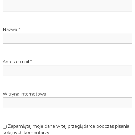
a
j
ę
w
z
y
k
p
Nazwa
*
a
n
i
i
e
m
s
i
Adres e-mail
*
e
u
c
k
i
e
g
Witryna internetowa
o
d
l
a
d
z
Zapamiętaj moje dane w tej przeglądarce podczas pisania
i
kolejnych komentarzy.
e