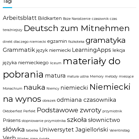
Tagi
Arbeitsblatt
Bildkarten
Boże Narodzenie
czasownik
czas
Deutsch zum Mitnehmen
teraźniejszy
gramatyka
egzamin
direkt
dlaczego niemiecki
fiszkoteka
Grammatik
LearningApps
język niemiecki
lekcja
materiały do
języka niemieckiego
liceum
pobrania
matura
matura ustna
Memory
metody
miesiące
Niemiecki
nauka
niemiecki
Monachium
Niemcy
na wynos
odmiana czasownika
obrazek
Podstawowe zwroty
Oktoberfest
Perfekt
przymiotnik
szkoła
słownictwo
Präsens
stopniowanie przymiotnika
słówka
Uniwersytet Jagielloński
tabelka
Valentinstag
Verb
Winter
zima
święta