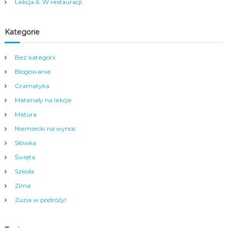
a
Lekcja 6. W restauracji.
m
y
m
Kategorie
c
e
n
Bez kategorii
t
Blogowanie
r
u
Gramatyka
m
Materiały na lekcje
N
y
Matura
s
Niemiecki na wynos
y
.
Słówka
Święta
Szkoła
Zima
Zuzia w podróży!