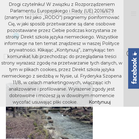
S
Drogi czytelniku! W związku z Rozporządzeniem
k
D
S
Parlamentu Europejskiego i Rady (UE) 2016/679
z
i
I
(znanym też jako „RODO”) pragniemy poinformować
k
p
Cię, w jaki sposób przetwarzane są dane osobowe
R
o
t
pozostawiane przez Ciebie podczas korzystania ze
E
ł
o
0
strony Direkt szkoła języka niemieckiego. Wszystkie
a
K
c
j
informacje na ten temat znajdziesz w naszej Polityce
T
o
ę
prywatności. Klikając „Kontynuuj”, zamykając ten
s
z
DSC_0290
n
komunikat lub przechodząc do przeglądania treści
Home
Media
DSC_0290
y
t
z
strony wyrażasz zgodę na przetwarzanie tych danych, w
k
e
k
tym w plikach cookies, przez Direkt szkoła jężyka
a
n
niemieckiego z siedzibą w Nysie, ul. Fryderyka Szopena
o
n
t
i
11/8, w celach marketingowych, włączając ich
ł
e
analizowanie i profilowanie. Wyrażenie zgody jest
a
m
dobrowolne i możesz ją w dowolnym momencie
j
i
wycofać usuwając pliki cookie.
Kontynuuj
e
ę
c
z
k
y
i
e
k
g
a
o