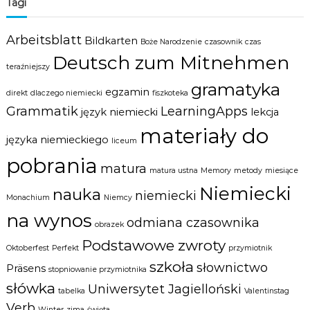
Tagi
Arbeitsblatt
Bildkarten
Boże Narodzenie
czasownik
czas
Deutsch zum Mitnehmen
teraźniejszy
gramatyka
egzamin
direkt
dlaczego niemiecki
fiszkoteka
Grammatik
LearningApps
język niemiecki
lekcja
materiały do
języka niemieckiego
liceum
pobrania
matura
matura ustna
Memory
metody
miesiące
Niemiecki
nauka
niemiecki
Monachium
Niemcy
na wynos
odmiana czasownika
obrazek
Podstawowe zwroty
Oktoberfest
Perfekt
przymiotnik
szkoła
słownictwo
Präsens
stopniowanie przymiotnika
słówka
Uniwersytet Jagielloński
tabelka
Valentinstag
Verb
Winter
zima
święta