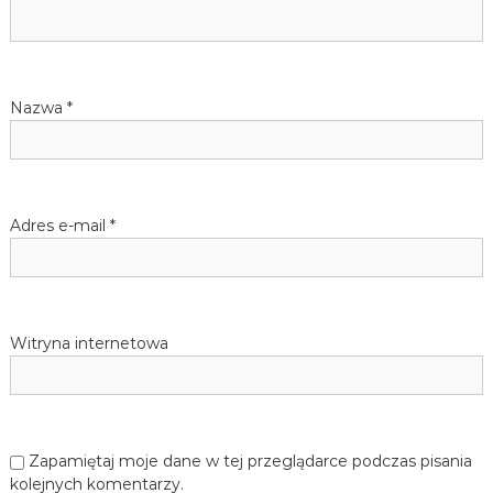
a
j
ę
w
z
y
k
p
Nazwa
*
a
n
i
i
e
m
s
i
Adres e-mail
*
e
u
c
k
i
e
g
Witryna internetowa
o
d
l
a
d
z
Zapamiętaj moje dane w tej przeglądarce podczas pisania
i
kolejnych komentarzy.
e