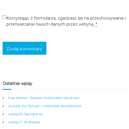
c
i
,
Korzystając z formularza, zgadzasz się na przechowywanie i
m
przetwarzanie twoich danych przez witrynę.
*
ł
o
d
z
i
e
ż
y
i
d
o
r
Ostatnie wpisy
o
s
Das Wetter. Zestaw materiałów do druku
ł
y
Zurück zur Schule – materiały do pobrania
c
h
Lekcja 8. Sprzątanie
w
Lekcja 7. W sklepie
s