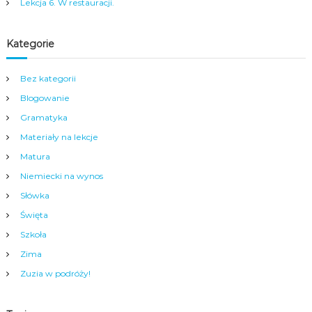
a
Lekcja 6. W restauracji.
m
y
m
Kategorie
c
e
n
Bez kategorii
t
Blogowanie
r
u
Gramatyka
m
Materiały na lekcje
N
y
Matura
s
Niemiecki na wynos
y
.
Słówka
Święta
Szkoła
Zima
Zuzia w podróży!