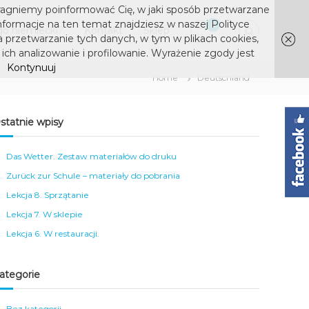
ragniemy poinformować Cię, w jaki sposób przetwarzane
nformacje na ten temat znajdziesz w naszej Polityce
0
o niemiecki?
Kontakt
Sklep
a przetwarzanie tych danych, w tym w plikach cookies,
ich analizowanie i profilowanie. Wyrażenie zgody jest
Kontynuuj
Home
Deutschland
statnie wpisy
Das Wetter. Zestaw materiałów do druku
Zurück zur Schule – materiały do pobrania
Lekcja 8. Sprzątanie
Lekcja 7. W sklepie
Lekcja 6. W restauracji.
ategorie
Bez kategorii