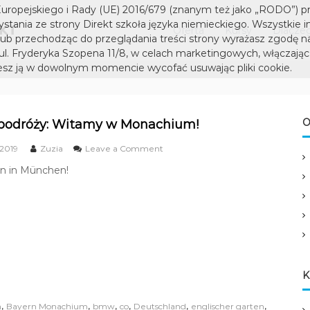
D
S
uropejskiego i Rady (UE) 2016/679 (znanym też jako „RODO”) p
I
z
tania ze strony Direkt szkoła języka niemieckiego. Wszystkie i
Oferta
Kursy
Dlaczeg
k
R
lub przechodząc do przeglądania treści strony wyrażasz zgodę n
o
 ul. Fryderyka Szopena 11/8, w celach marketingowych, włączając 
E
ł
sz ją w dowolnym momencie wycofać usuwając pliki cookie.
K
a
T
j
s
ę
z
O
 podróży: Witamy w Monachium!
z
k
y
o
 2019
Zuzia
Leave a Comment
k
o
n
a
n in München!
ł
Z
n
u
a
i
z
j
e
i
ę
a
m
w
z
i
p
y
e
o
c
k
d
K
k
r
a
i
ó
n
,
,
,
,
,
,
n
Bayern Monachium
bmw
co
Deutschland
englischer garten
ż