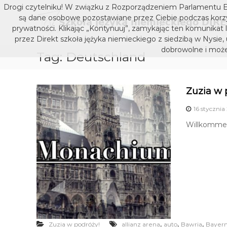
S
Drogi czytelniku! W związku z Rozporządzeniem Parlamentu E
k
są dane osobowe pozostawiane przez Ciebie podczas korzys
i
prywatności. Klikając „Kontynuuj”, zamykając ten komunikat 
p
przez Direkt szkoła jężyka niemieckiego z siedzibą w Nysie,
t
dobrowolne i może
Tag:
Deutschland
o
c
o
n
Zuzia w
t
16 stycznia
e
n
Willkomme
t
,
,
,
Zuzia w podróży!
allianz arena
auto
Bawria
Bayer