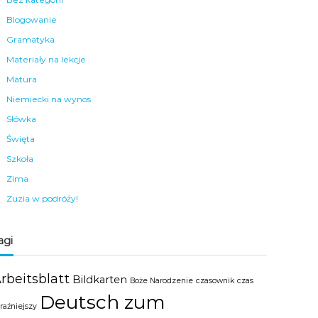
Blogowanie
Gramatyka
Materiały na lekcje
Matura
Niemiecki na wynos
Słówka
Święta
Szkoła
Zima
Zuzia w podróży!
agi
rbeitsblatt
Bildkarten
Boże Narodzenie
czasownik
czas
Deutsch zum
raźniejszy