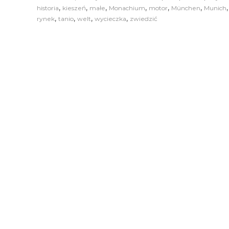
,
,
,
,
,
,
historia
kieszeń
małe
Monachium
motor
München
Munich
,
,
,
,
rynek
tanio
welt
wycieczka
zwiedzić