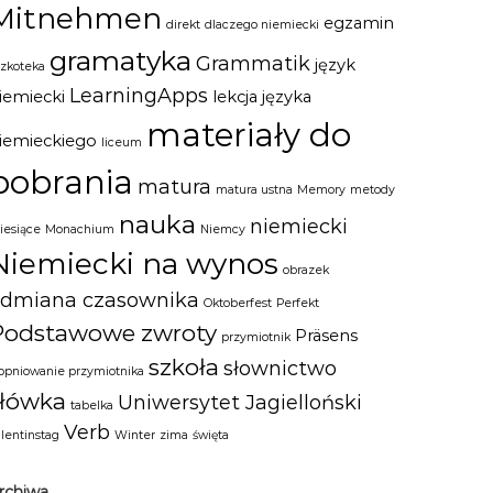
Mitnehmen
egzamin
direkt
dlaczego niemiecki
gramatyka
Grammatik
język
szkoteka
LearningApps
iemiecki
lekcja języka
materiały do
iemieckiego
liceum
pobrania
matura
matura ustna
Memory
metody
nauka
niemiecki
iesiące
Monachium
Niemcy
Niemiecki na wynos
obrazek
odmiana czasownika
Oktoberfest
Perfekt
Podstawowe zwroty
Präsens
przymiotnik
szkoła
słownictwo
topniowanie przymiotnika
słówka
Uniwersytet Jagielloński
tabelka
Verb
alentinstag
Winter
zima
święta
rchiwa