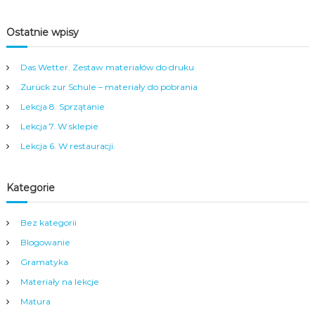
j
r
ę
ó
Ostatnie wpisy
z
ż
y
y
k
:
Das Wetter. Zestaw materiałów do druku
a
W
n
Zurück zur Schule – materiały do pobrania
i
i
t
Lekcja 8. Sprzątanie
e
a
m
m
Lekcja 7. W sklepie
i
y
Lekcja 6. W restauracji.
e
w
c
M
k
o
Kategorie
i
n
e
a
g
c
Bez kategorii
o
h
d
i
Blogowanie
l
u
Gramatyka
a
m
d
!
Materiały na lekcje
z
i
Matura
e