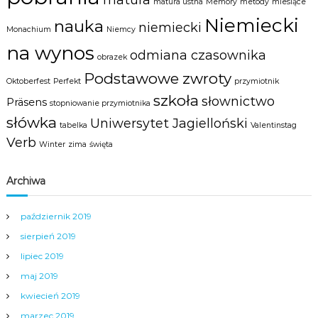
matura
a
matura ustna
Memory
metody
miesiące
m
Niemiecki
nauka
niemiecki
y
Monachium
Niemcy
m
na wynos
c
odmiana czasownika
obrazek
e
Podstawowe zwroty
n
Oktoberfest
Perfekt
przymiotnik
t
szkoła
słownictwo
Präsens
r
stopniowanie przymiotnika
u
słówka
Uniwersytet Jagielloński
tabelka
Valentinstag
m
Verb
N
Winter
zima
święta
y
s
y
Archiwa
.
październik 2019
sierpień 2019
lipiec 2019
maj 2019
kwiecień 2019
marzec 2019