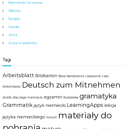
Niemiecki na wynos
c
i
Słówka
,
Święta
m
ł
Szkoła
o
Zima
d
z
Zuzia w podróży!
i
e
ż
Tagi
y
i
d
Arbeitsblatt
Bildkarten
Boże Narodzenie
czasownik
czas
o
r
Deutsch zum Mitnehmen
teraźniejszy
o
s
gramatyka
egzamin
direkt
dlaczego niemiecki
fiszkoteka
ł
y
Grammatik
LearningApps
język niemiecki
lekcja
c
materiały do
h
języka niemieckiego
liceum
w
s
pobrania