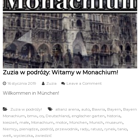
n
w
N
i
y
e
s
m
i
e
i
.
e
K
c
u
r
k
s
i
y
e
i
Zuzia w podróży: Witamy w Monachium!
k
g
o
o
16 stycznia 2019
Zuzia
Leave a Comment
o
r
n
Willkommen in München!
e
Z
p
u
e
z
,
,
,
,
Zuzia w podróży!
allianz arena
auto
Bawria
Bayern
Bayern
t
i
,
,
,
,
,
,
Monachium
bmw
co
Deutschland
englischer garten
historia
y
a
,
,
,
,
,
,
,
c
kieszeń
małe
Monachium
motor
München
Munich
w
museum
j
p
,
,
,
,
,
,
,
,
Niemcy
pieniądze
podróż
przewodnik
rady
ratusz
rynek
tanio
e
o
,
,
welt
wycieczka
zwiedzić
z
d