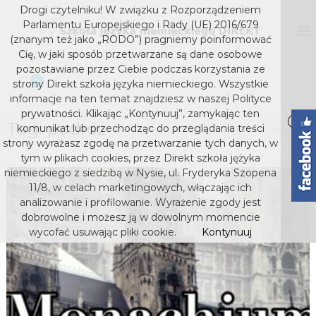
S
Drogi czytelniku! W związku z Rozporządzeniem
k
D
S
Parlamentu Europejskiego i Rady (UE) 2016/679
z
i
I
(znanym też jako „RODO”) pragniemy poinformować
k
p
Cię, w jaki sposób przetwarzane są dane osobowe
R
o
t
pozostawiane przez Ciebie podczas korzystania ze
E
ł
o
0
strony Direkt szkoła języka niemieckiego. Wszystkie
a
K
c
j
informacje na ten temat znajdziesz w naszej Polityce
T
o
ę
prywatności. Klikając „Kontynuuj”, zamykając ten
s
z
Tag:
podróż
n
komunikat lub przechodząc do przeglądania treści
Home
podróż
y
t
z
strony wyrażasz zgodę na przetwarzanie tych danych, w
k
e
k
tym w plikach cookies, przez Direkt szkoła jężyka
a
n
niemieckiego z siedzibą w Nysie, ul. Fryderyka Szopena
o
n
t
i
11/8, w celach marketingowych, włączając ich
ł
e
analizowanie i profilowanie. Wyrażenie zgody jest
a
m
dobrowolne i możesz ją w dowolnym momencie
j
i
wycofać usuwając pliki cookie.
Kontynuuj
e
ę
c
z
k
y
i
e
k
g
a
o